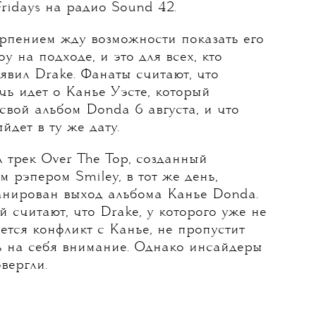
о новый альбом Certified Lover Boy
 его выпустить. Об этом рэпер
рассказал
Fridays на радио Sound 42.
ерпением жду возможности показать его
oy на подходе, и это для всех, кто
аявил Drake. Фанаты считают, что
чь идет о Канье Уэсте, который
свой альбом Donda 6 августа, и что
ыйдет в ту же дату.
 трек Over The Top, созданный