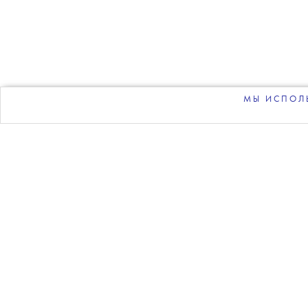
T
Д
Имя нового
до
МЫ ИСПОЛЬ