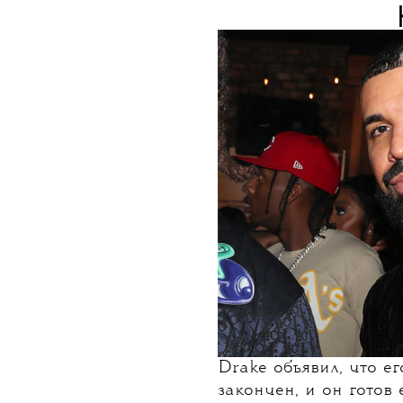
НОВОСТИ
•
МУЗЫКА
T
Dra
Альбом
может выйт