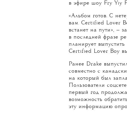
Drake объявил, что ег
закончен, и он готов
в эфире шоу Fry Yiy 
«Альбом готов. С нет
вам. Certified Lover B
встанет на пути», — з
в последней фразе ре
планирует выпустить 
Certified Lover Boy в
Ранее Drake выпустил