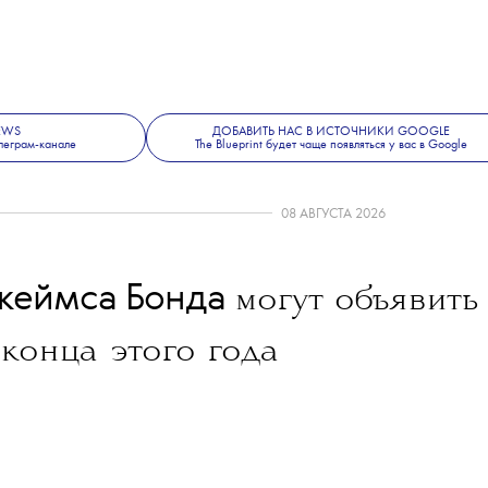
м рэпером Smiley, в тот же день,
анирован выход альбома Канье Donda.
й считают, что Drake, у которого уже не
тся конфликт с Канье, не пропустит
ь на себя внимание. Однако инсайдеры
вергли.
NEWS
ДОБАВИТЬ НАС В ИСТОЧНИКИ GOOGLE
леграм-канале
The Blueprint будет чаще появляться у вас в Google
08 АВГУСТА 2026