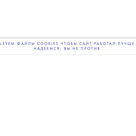
жеймса Бонда
могут объявить
 конца этого года
ЗУЕМ ФАЙЛЫ COOKIES ЧТОБЫ САЙТ РАБОТАЛ ЛУЧШЕ 
НАДЕЕМСЯ, ВЫ НЕ ПРОТИВ.
ПОДПИСЫВАЙТЕСЬ
НА НАШУ
ВЕЧЕРНЮЮ РАССЫЛКУ