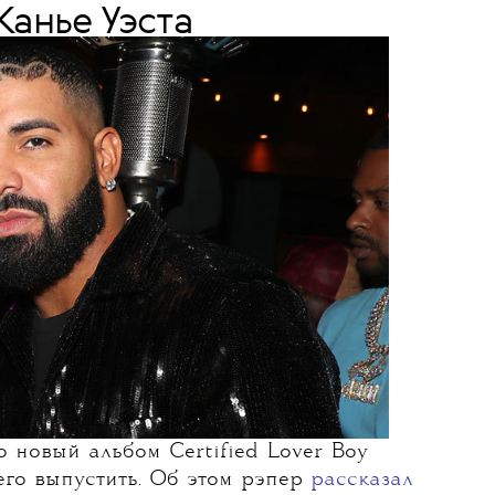
03 АВГУСТА 2021
ke Certified Lover Boy
Donda
и в один день с
Канье Уэста