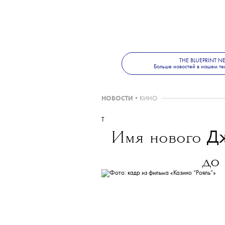
совместно с канадски
на который был запл
Пользователи соцсете
первый год продолжае
возможность обратит
эту информацию опро
THE BLUEPRINT 
Больше новостей в нашем те
НОВОСТИ
•
КИНО