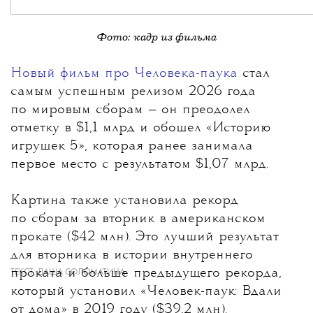
Фото: кадр из фильма
Новый фильм про Человека-паука
стал
самым успешным релизом 2026 года
по мировым сборам
— он преодолел
отметку в $1,1 млрд и обошел «Историю
игрушек 5», которая ранее занимала
первое место с результатом $1,07 млрд.
Картина также установила рекорд
по сборам за вторник в американском
прокате ($42 млн). Это лучший результат
для вторника в истории внутреннего
проката и больше предыдущего рекорда,
ТЕКСТ:
ДАША СОЛОМАТИНА
который установил «Человек-паук: Вдали
от дома» в 2019 году ($39,2 млн).