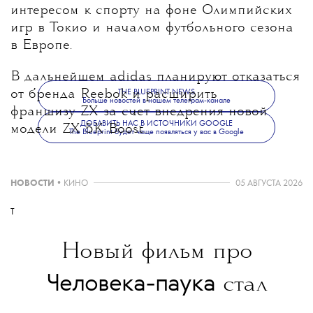
интересом к спорту на фоне Олимпийских
игр в Токио и началом футбольного сезона
в Европе.
В дальнейшем adidas планируют отказаться
THE BLUEPRINT NEWS
от бренда Reebok и расширить
Больше новостей в нашем телеграм-канале
франшизу ZX за счет внедрения новой
ДОБАВИТЬ НАС В ИСТОЧНИКИ GOOGLE
модели ZX 5K Boost.
The Blueprint будет чаще появляться у вас в Google
НОВОСТИ
•
КИНО
05 АВГУСТА 2026
T
Новый фильм про
Человека-паука
стал