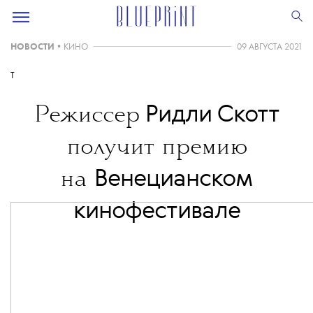
НОВОСТИ
•
КИНО
09 АВГУСТА 2021
T
Ридли Скотт
Режиссер
получит премию
Венецианском
на
кинофестивале