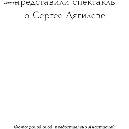
представили спектакль
особый вклад в развитие современной
киноиндустрии.
о Сергее Дягилеве
Фото: povod.ovod, предоставлено Анастасией