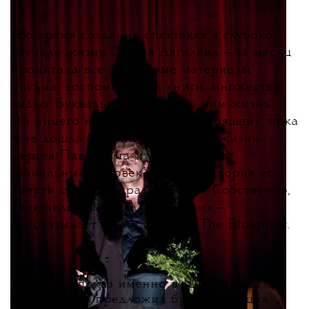
«
Во время создания спектакля я глубоко
изучала жизнь Сергея Дягилева — за месяц
прочитала все доступные материалы:
письма, воспоминания, книги, множество
видео. Буквально прожила с ним жизнь.
Но ничего не задевало по-настоящему, пока
я не дошла до финальных дней жизни
Сергея Павловича и того, как этот
гениальный человек умирал. История его
смерти сильно поразила меня. Собственно,
спектакль мы сделали об этом
»
,
—
рассказывает Анастасия для The Blueprint.
Провести показ именно в Шереметевском
дворце тоже предложил бренд: локация