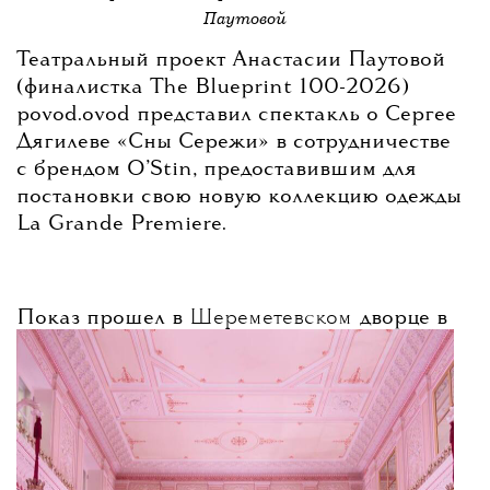
Паутовой
Театральный проект Анастасии Паутовой
(финалистка The Blueprint 100-2026)
povod.ovod представил спектакль о Сергее
Дягилеве «Сны Сережи» в сотрудничестве
с брендом O’Stin, предоставившим для
постановки свою новую коллекцию одежды
La Grande Premiere.
Показ прошел в
Шереметевском
дворце в
Петербурге. По словам Анастасии
Паутовой, идея спектакля принадлежала
самому бренду — новая коллекция
посвящена «Русским сезонам», и именно
поэтому предложили обратиться к фигуре
Дягилева.