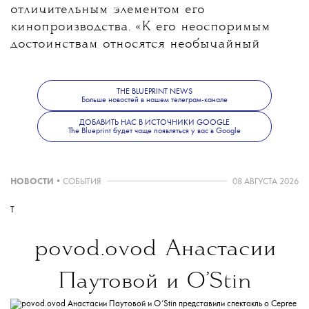
отличительным элементом его
кинопроизводства. «К его неоспоримым
достоинствам относятся необычайный
талант к визуализации и художественный
вкус, которые он демонстрирует при
THE BLUEPRINT NEWS
создании роскошных барочных
Больше новостей в нашем телеграм-канале
и графически величественных образов,
ДОБАВИТЬ НАС В ИСТОЧНИКИ GOOGLE
сопровождаемых редким и бесценным
The Blueprint будет чаще появляться у вас в Google
талантом режиссера-актера», — добавил
Барбера.
НОВОСТИ
•
СОБЫТИЯ
08 АВГУСТА 2026
Ранее Cartier
стали
главным спонсором
T
Венецианского кинофестиваля и объявили
о долгосрочном сотрудничестве, в рамках
povod.ovod
Анастасии
которого они будут награждать
выдающихся кинодеятелей премией Cartier
Паутовой и O’Stin
Glory to the Filmmaker. Награда будет
присуждаться личностям, которые внесли