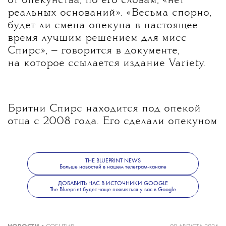
от опекунства, по его словам, «нет
реальных оснований». «Весьма спорно,
будет ли смена опекуна в настоящее
время лучшим решением для мисс
Спирс», — говорится в документе,
на которое ссылается издание Variety.
Бритни Спирс находится под опекой
отца с 2008 года. Его сделали опекуном
певицы после того, как она попала
в психиатрическую клинику
и лишилась родительских прав.
THE BLUEPRINT NEWS
Больше новостей в нашем телеграм-канале
ДОБАВИТЬ НАС В ИСТОЧНИКИ GOOGLE
The Blueprint будет чаще появляться у вас в Google