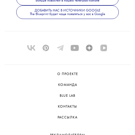
Больше новостей в нашем телеграм-канале
конечно, есть. Один из лучших городов для
знакомства с ним — Екатеринбург; об этом
ДОБАВИТЬ НАС В ИСТОЧНИКИ GOOGLE
The Blueprint будет чаще появляться у вас в Google
мы рассказывали
здесь
.
О ПРОЕКТЕ
КОМАНДА
BLUE LAB
КОНТАКТЫ
РАССЫЛКА