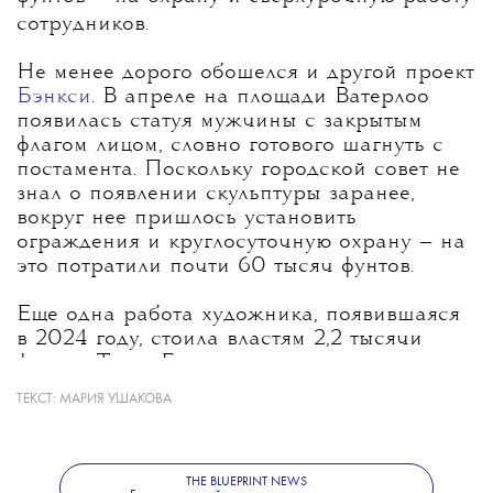
сотрудников.
Не менее дорого обошелся и другой проект
Бэнкси
. В апреле на площади Ватерлоо
появилась статуя мужчины с закрытым
флагом лицом, словно готового шагнуть с
постамента. Поскольку городской совет не
знал о появлении скульптуры заранее,
вокруг нее пришлось установить
ограждения и круглосуточную охрану — на
это потратили почти 60 тысяч фунтов
.
Еще одна работа художника, появившаяся
в 2024 году, стоила властям 2,2 тысячи
фунтов. Тогда Бэнкси превратил
полицейскую будку в лондонском Сити в
ТЕКСТ:
МАРИЯ УШАКОВА
гигантскую пиранью, после чего ее
демонтировали и отправили на хранение.
В России муралов Бэнкси нет, но стрит-арт,
THE BLUEPRINT NEWS