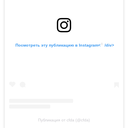
💧
 Посмотреть эту публикацию в
 Instagram<
 /div>
CFDA и бренд Coach создали стипендию
Публикация от cfda (@cfda)
для молодых дизайнеров, чьи культуры