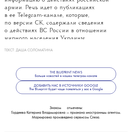
информацию о действиях российской
армии. Речь идет о публикациях
в ее Telegram-канале, которые,
по версии СК, содержали сведения
о действиях ВС России в отношении
мирного населения Украины.
ТЕКСТ:
ДАША СОЛОМАТИНА
Какие именно материалы стали
основанием для уголовного дела, ведомство
не уточнило. В Следственном комитете
THE BLUEPRINT NEWS
также сообщили, что решается вопрос
Больше новостей в нашем телеграм-канале
об объявлении журналистки
ДОБАВИТЬ НАС В ИСТОЧНИКИ GOOGLE
The Blueprint будет чаще появляться у вас в Google
в международный розыск.
Знаком
💧
отмечены:
Гордеева Катерина Владимировна — признана иностранным агентом.
Маркировка произведена сервисом
Слеза
.