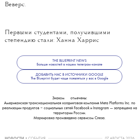
Веверс.
Первыми студентами, получившими
степендию стали: Ханна Харрис
из Колледжа искусств и дизайна Саванны,
Иёми Хо Кен из Школы Художественного
THE BLUEPRINT NEWS
института Чикаго, Чарли Кенни
Больше новостей в нашем телеграм-канале
из Университета Дрекселя, Эстер Парк
ДОБАВИТЬ НАС В ИСТОЧНИКИ GOOGLE
из Школы дизайна Род-Айленда, Пак
The Blueprint будет чаще появляться у вас в Google
Чунхён из Технологического института
моды и Фирас Зедан из Школы дизайна
Знаком
💧
отмечены:
Парсонс.
Американская транснациональная холдинговая компания Meta Platforms Inc. по
реализации продуктов ‒ социальных сетей Facebook и Instagram — запрещена на
территории России.
Маркировка произведена сервисом
Слеза
.
НОВОСТИ
•
СОБЫТИЯ
07 АВГУСТА 2026