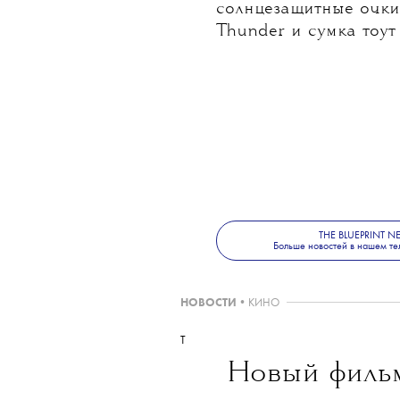
солнцезащитные очки 
Thunder и сумка тоут 
THE BLUEPRINT 
Больше новостей в нашем те
НОВОСТИ
•
КИНО
T
Новый филь