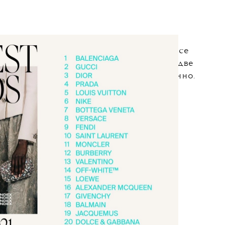
Versace и Fendi под названием Fendace
лане помогла брендам подняться на две
 восьмое и девятое место соответственно.