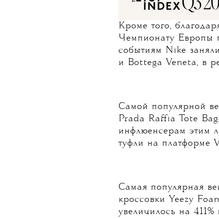
Кроме того, благода
Чемпионату Европы п
событиям Nike заняли
и Bottega Veneta, в р
Самой популярной ве
Prada Raffia Tote Ba
инфлюенсерам этим л
туфли на платформе V
Самая популярная ве
кроссовки Yeezy Foa
увеличилось на 411% в