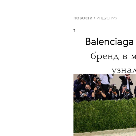
НОВОСТИ
•
ИНДУСТРИЯ
T
Balenciag
бренд в м
узна