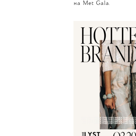
на Met Gala.
Также, коллаборация 
на Неделе моды в Ми
строчки — они заняли