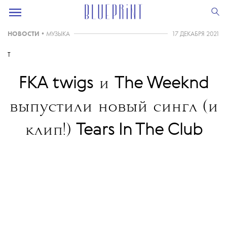
НОВОСТИ
•
МУЗЫКА
17 ДЕКАБРЯ 2021
T
FKA twigs
The Weeknd
и
выпустили новый сингл (и
Tears In The Club
клип!)