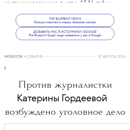
кастомизированное платье ASAI, туфли
антверпенского бренда Windowsen
и ожерелье Zwyrtech.
THE BLUEPRINT NEWS
Больше новостей в нашем телеграм-канале
ДОБАВИТЬ НАС В ИСТОЧНИКИ GOOGLE
The Blueprint будет чаще появляться у вас в Google
НОВОСТИ
•
СОБЫТИЯ
07 АВГУСТА 2026
T
Против журналистки
💧
Катерины Гордеевой
возбуждено уголовное дело