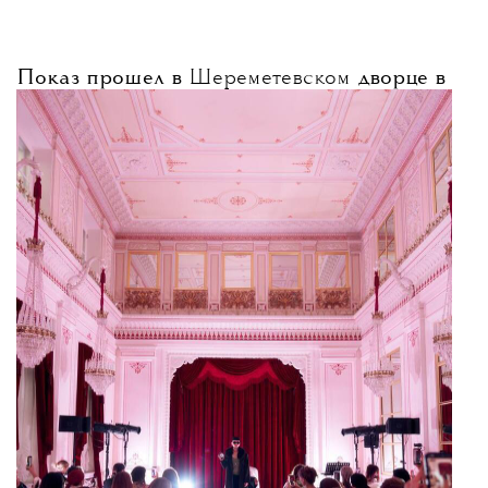
Показ прошел в
Шереметевском
дворце в
Петербурге. По словам Анастасии
Паутовой, идея спектакля принадлежала
самому бренду — новая коллекция
посвящена «Русским сезонам», и именно
поэтому предложили обратиться к фигуре
Дягилева.