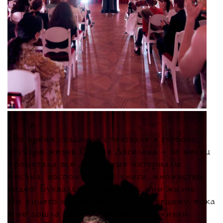
«
Во время создания спектакля я глубоко
изучала жизнь Сергея Дягилева — за месяц
прочитала все доступные материалы:
письма, воспоминания, книги, множество
видео. Буквально прожила с ним жизнь.
Но ничего не задевало по-настоящему, пока
я не дошла до финальных дней жизни