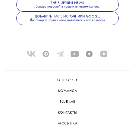
сценографию: так, красный бархатный
THE BLUEPRINT NEWS
Больше новостей в нашем телеграм-канале
занавес Белого зала с направленным
светом рифмовался с эстетикой Дэвида
ДОБАВИТЬ НАС В ИСТОЧНИКИ GOOGLE
The Blueprint будет чаще появляться у вас в Google
Линча».
Спектакль сыграли всего один раз,
и следующих показов пока не планируется.
Но команда не исключает возможности
представить постановку на следующем
Дягилевском фестивале.
О ПРОЕКТЕ
КОМАНДА
BLUE LAB
КОНТАКТЫ
РАССЫЛКА