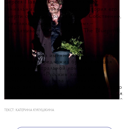
Сергея Павловича и того, как этот
гениальный человек умирал. История его
смерти сильно поразила меня. Собственно,
спектакль мы сделали об этом
»
,
—
рассказывает Анастасия для The Blueprint.
Провести показ именно в Шереметевском
дворце тоже предложил бренд: локация
вызвала у театральной команды
ассоциации с «Русским ковчегом»
Александра Сокурова и «Великой
красотой» Паоло Соррентино. «Это и стало
нашим вдохновением, — говорит Анастасия.
— С художником по свету Наташей Тузовой
мы решили, что стоит погасить весь свет
ТЕКСТ:
КАТЕРИНА КУКУШКИНА
во дворце, создать максимум интимности
и вести зрителя по закрытому музею при
свечах. Музейное пространство определило