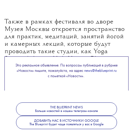
Также в рамках фестиваля во дворе
Музея Москвы откроется пространство
для практик, медитаций, занятий йогой
и камерных лекций, которые будут
проводить такие студии, как Yoga
Space, Ashram, Holi Yoga и Pheromone.
Стоимость лекции или практики —
Это рекламное объявление. По вопросам публикаций в рубрике
«Новости» пишите, пожалуйста, на адрес
news@theblueprint.ru
500 рублей. Все средства пойдут
с пометкой «Новости».
на благотворительность.
Подробнее о программе Veter Spring
THE BLUEPRINT NEWS
Больше новостей в нашем телеграм-канале
Fest можно узнать
здесь
.
ДОБАВИТЬ НАС В ИСТОЧНИКИ GOOGLE
The Blueprint будет чаще появляться у вас в Google