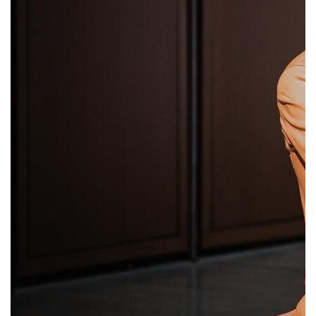
В рамках проекта Pianissimo,
организованного в Нижнем Новгороде
совместно с государственным
академическим театром оперы и балета
имени А.С. Пушкина, в Пакгаузах
на Стрелке пройдут еще 2 сольных
концерта ярких представителей нового
поколения фортепианной сцены. 30 апреля
состоится концерт Валентина Малинина,
а 1 мая — Константина Емельянова.