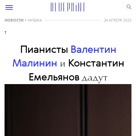
НОВОСТИ
•
МУЗЫКА
24 АПРЕЛЯ 2023
T
Пианисты
Валентин
Малинин
Константин
и
Емельянов
дадут
концерты в
Нижнем
Новгороде