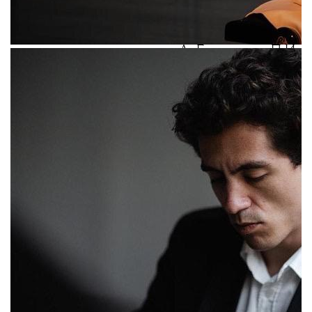
У посетителей будет возможность
послушать произведения Л. Бетховена, П.И.
Чайковского, А. Н. Скрябина, А.Л. Локшина,
И.С. Баха и С.В. Рахманинова в исполнении
молодых музыкантов.
Слушатели также
смогут пообщаться с самими
музыкантами — после каждого концерта
состоится творческая встреча.
Билеты можно приобрести в кассе театра
и на официальном
.
сайте