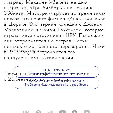
Награду Макдоне («Залечь на дно
в Брюгге», «Три билборда на границе
Эббинга, Миссури») вручат во время гала-
показа его нового фильма «Дикая лошадь»
в Цюрихе. Это черная комедия с Джоном
Малковичем и Сэмом Рокуэллом, которые
играют двух сотрудников ЦРУ. По сюжету
они отправляются на остров Пасхи
незадолго до военного переворота в Чили
ТЕКСТ:
МАРИЯ УШАКОВА
в 1973 году и встречаются там
со студентками-активистками.
THE BLUEPRINT NEWS
Цюрихский кинофестиваль пройдет
Больше новостей в нашем телеграм-канале
с 24 сентября по 4 октября.
ДОБАВИТЬ НАС В ИСТОЧНИКИ GOOGLE
The Blueprint будет чаще появляться у вас в Google