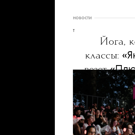
НОВОСТИ
T
Йога, к
«‎
классы:
«‎Пл
везет