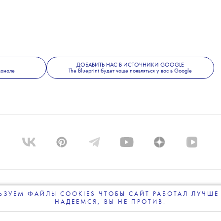
ДОБАВИТЬ НАС В ИСТОЧНИКИ GOOGLE
канале
The Blueprint будет чаще появляться у вас в Google
ЗУЕМ ФАЙЛЫ COOKIES ЧТОБЫ САЙТ РАБОТАЛ ЛУЧШЕ 
ПРОЕКТЕ
КОМАНДА
BLUE LAB
КОНТАКТЫ
РАССЫ
НАДЕЕМСЯ, ВЫ НЕ ПРОТИВ.
ПОДПИСЫВАЙТЕСЬ
НА НАШУ
ВЕЧЕРНЮЮ РАССЫЛКУ
ПОЛИТИКА КОНФИДЕНЦИАЛЬНОСТИ
ПОЛЬЗОВАТЕЛЬ