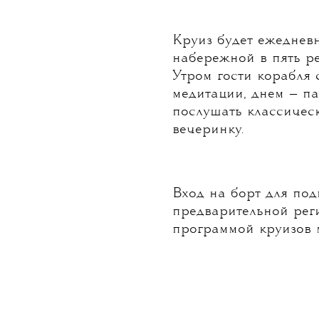
Круиз будет ежеднев
набережной в пять рей
Утром гости корабля 
медитации, днем — па
послушать классическ
вечеринку.
Вход на борт для по
предварительной рег
программой круизов