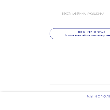
ТЕКСТ:
КАТЕРИНА КУКУШКИНА
THE BLUEPRINT NEWS
Больше новостей в нашем телеграм-
МЫ ИСПОЛЬ
О 
РЕКЛАМОДАТЕЛЯМ