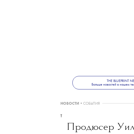
THE BLUEPRINT 
Больше новостей в нашем те
НОВОСТИ
•
СОБЫТИЯ
T
Продюсер Уил