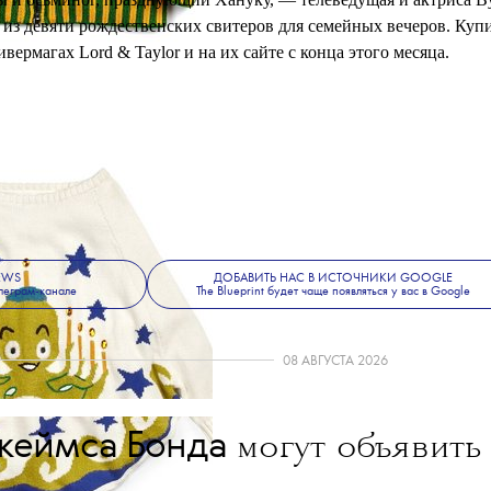
 и осьминог, празднующий Хануку, — телеведущая и актриса В
 из девяти рождественских свитеров для семейных вечеров. Куп
вермагах Lord & Taylor и на их сайте с конца этого месяца.