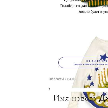
Целующиеся Санта-Клаусы
Голдберг создала коллекцию
можно будет в уни