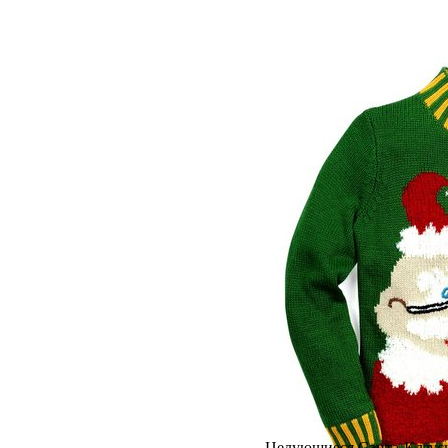
НОВОСТИ
T
Вупи Гол
рожд