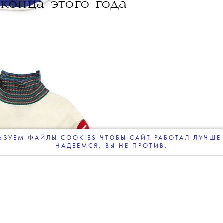
NEWS
ДОБАВИТЬ НАС В ИСТОЧНИКИ GOOGLE
леграм-канале
The Blueprint будет чаще появляться у вас в Google
08 АВГУСТА 2026
жеймса Бонда
могут объявить
 конца этого года
ЗУЕМ ФАЙЛЫ COOKIES ЧТОБЫ САЙТ РАБОТАЛ ЛУЧШЕ 
НАДЕЕМСЯ, ВЫ НЕ ПРОТИВ.
ПОДПИСЫВАЙТЕСЬ
НА НАШУ
ВЕЧЕРНЮЮ РАССЫЛКУ