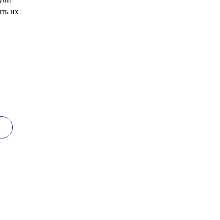
упи
ить их