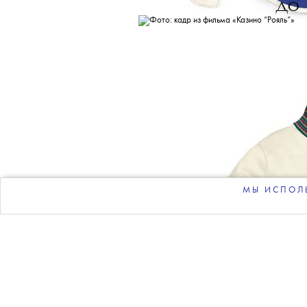
THE BLUEPRINT 
Больше новостей в нашем те
НОВОСТИ
•
КИНО
T
Д
Имя нового
до
МЫ ИСПОЛЬ