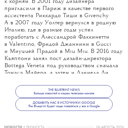
к корням.
В 2001 году дизайнера
пригласили в Париж в качестве первого
ассистента Риккардо Тиши в Givenchy.
А в 2007 году Уолтер вернулся в родную
Италию, где в разные годы успел
поработать с Алессандрой Факкинетти
в Valentino, Фридой Джаннини в Gucci
и Миуччей Прадой в Miu Miu. В 2016 году
Кьяппони занял пост дизайн-директора
Bottega Veneta под руководством сначала
Томаса Майера, а затем и Дэниела Ли.
Наконец, в октябре 2019 дизайнер был
назначен на пост креативного директора
THE BLUEPRINT NEWS
Больше новостей в нашем телеграм-канале
итальянского бренда Tod’s, который
покинул в сентября этого года.
ДОБАВИТЬ НАС В ИСТОЧНИКИ GOOGLE
The Blueprint будет чаще появляться у вас в Google
Больше новостей о моде, красоте и
НОВОСТИ
•
ЛИЧНОСТЬ
06 АВГУСТА 2026