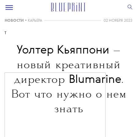
НОВОСТИ
•
КАРЬЕРА
02 НОЯБРЯ 2023
T
Уолтер Кьяппони
—
новый креативный
Blumarine
директор
.
Вот что нужно о нем
знать