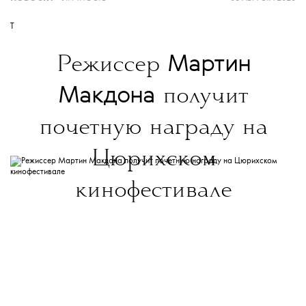
современной культуре — в
телеграм-канале
T
The Blueprint News.
Мартин
Режиссер
Макдона
получит
почетную награду на
Цюрихском
кинофестивале