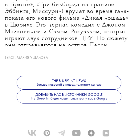
в Брюгге», «Три билборда на границе
Эббинга, Миссури») вручат во время гала-
показа его нового фильма «Дикая лошадь»
в Цюрихе. Это черная комедия с Джоном
Малковичем и Сэмом Рокуэллом, которые
играют двух сотрудников ЦРУ. По сюжету
они отправляются на остров Пасхи
незадолго до военного переворота в Чили
ТЕКСТ:
МАРИЯ УШАКОВА
в 1973 году и встречаются там
со студентками-активистками.
THE BLUEPRINT NEWS
Цюрихский кинофестиваль пройдет
Больше новостей в нашем телеграм-канале
с 24 сентября по 4 октября.
ДОБАВИТЬ НАС В ИСТОЧНИКИ GOOGLE
The Blueprint будет чаще появляться у вас в Google