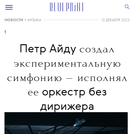
НОВОСТИ
•
МУЗЫКА
13 ДЕКАБРЯ 2023
T
Петр Айду
создал
экспериментальную
симфонию
— исполнял
оркестр без
ее
дирижера