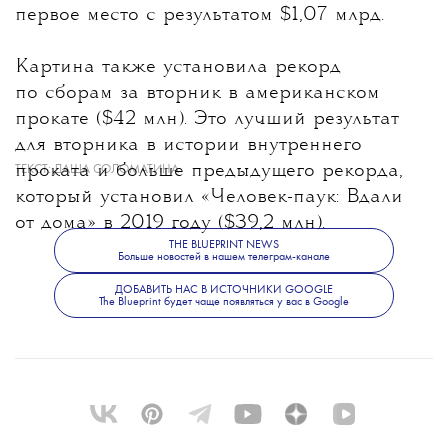
первое место с результатом $1,07 млрд.
Картина также установила рекорд
по сборам за вторник в американском
прокате ($42 млн). Это лучший результат
для вторника в истории внутреннего
проката и больше предыдущего рекорда,
ТЕКСТ:
ДАША СОЛОМАТИНА
который установил «Человек-паук: Вдали
от дома» в 2019 году ($39,2 млн).
THE BLUEPRINT NEWS
Больше новостей в нашем телеграм-канале
ДОБАВИТЬ НАС В ИСТОЧНИКИ GOOGLE
The Blueprint будет чаще появляться у вас в Google