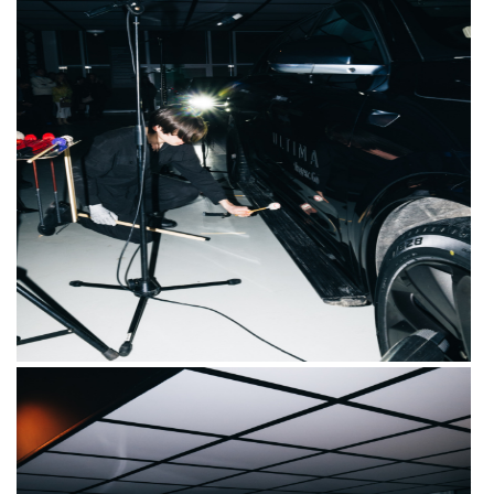
Композитор, пианист и медиахудожник
Петр Айду создал экспериментальную
симфонию — исполнял ее первый в истории