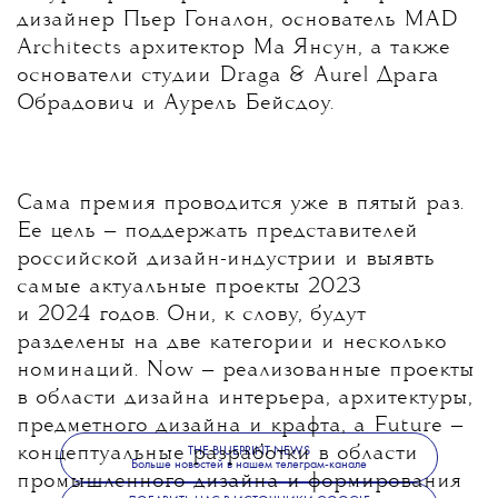
дизайнер Пьер Гоналон, основатель MAD
Architects архитектор Ма Янсун, а также
основатели студии Draga & Aurel Драга
Обрадович и Аурель Бейсдоу.
Сама премия проводится уже в пятый раз.
Ее цель — поддержать представителей
российской дизайн-индустрии и выявть
самые актуальные проекты 2023
и 2024 годов. Они, к слову, будут
разделены на две категории и несколько
номинаций. Now — реализованные проекты
в области дизайна интерьера, архитектуры,
предметного дизайна и крафта, a Future —
концептуальные разработки в области
THE BLUEPRINT NEWS
Больше новостей в нашем телеграм-канале
промышленного дизайна и формирования