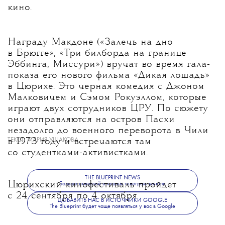
кино.
Награду Макдоне («Залечь на дно
в Брюгге», «Три билборда на границе
Эббинга, Миссури») вручат во время гала-
показа его нового фильма «Дикая лошадь»
в Цюрихе. Это черная комедия с Джоном
Малковичем и Сэмом Рокуэллом, которые
играют двух сотрудников ЦРУ. По сюжету
они отправляются на остров Пасхи
незадолго до военного переворота в Чили
ТЕКСТ:
МАРИЯ УШАКОВА
в 1973 году и встречаются там
со студентками-активистками.
THE BLUEPRINT NEWS
Цюрихский кинофестиваль пройдет
Больше новостей в нашем телеграм-канале
с 24 сентября по 4 октября.
ДОБАВИТЬ НАС В ИСТОЧНИКИ GOOGLE
The Blueprint будет чаще появляться у вас в Google