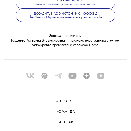
THE BLUEPRINT NEWS
также сообщили, что решается вопрос
Больше новостей в нашем телеграм-канале
об объявлении журналистки
ДОБАВИТЬ НАС В ИСТОЧНИКИ GOOGLE
The Blueprint будет чаще появляться у вас в Google
в международный розыск.
Знаком
💧
отмечены:
Гордеева Катерина Владимировна — признана иностранным агентом.
Маркировка произведена сервисом
Слеза
.
О ПРОЕКТЕ
КОМАНДА
BLUE LAB