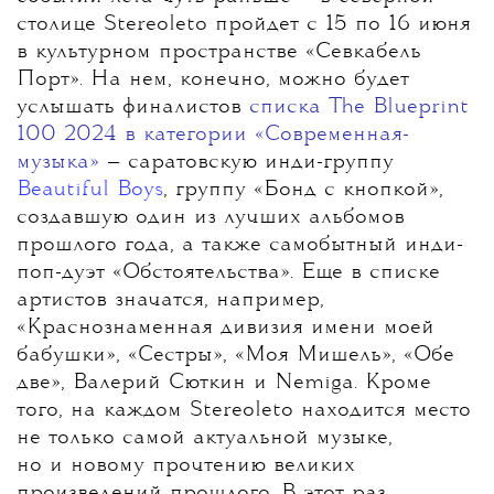
столице Stereoleto пройдет с 15 по 16 июня
в культурном пространстве «Севкабель
Порт». На нем, конечно, можно будет
услышать финалистов
списка The Blueprint
100 2024 в категории «Современная-
музыка»
— саратовскую инди-группу
Beautiful Boys
, группу «Бонд с кнопкой»,
создавшую один из лучших альбомов
прошлого года, а также самобытный инди-
поп-дуэт «Обстоятельства». Еще в списке
артистов значатся, например,
«Краснознаменная дивизия имени моей
бабушки», «Сестры», «Моя Мишель», «Обе
две», Валерий Сюткин и Nemiga. Кроме
того, на каждом Stereoleto находится место
не только самой актуальной музыке,
но и новому прочтению великих
произведений прошлого. В этот раз