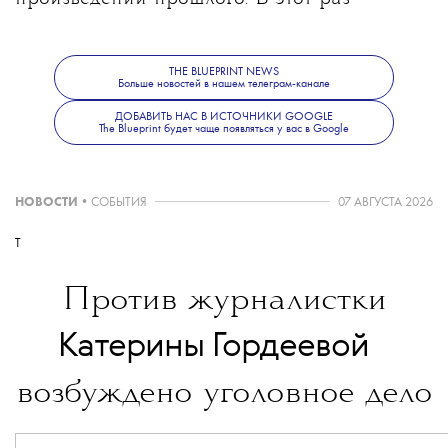
на фестивале прозвучит одно из ключевых
произведений Сергея Курехина —
композитора XX века и героя
THE BLUEPRINT NEWS
Больше новостей в нашем телеграм-канале
(не)советского авангарда, которому 16 июня
ДОБАВИТЬ НАС В ИСТОЧНИКИ GOOGLE
исполнилось бы 70 лет.
The Blueprint будет чаще появляться у вас в Google
НОВОСТИ
•
СОБЫТИЯ
07 АВГУСТА 2026
Больше новостей о моде, красоте и
современной культуре — в телеграм-канале
T
The Blueprint News.
Против журналистки
💧
Катерины Гордеевой
возбуждено уголовное дело