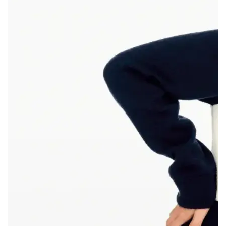
У Dior 15 новых амбассадоров, которыми выступили
ведущие мировые атлетки. Среди них: пятикратная
олимпийская чемпионка Элейн Томпсон-Хера из Ямайки,
американская футболистка Алекс Морган, гавайская
серфингистка Карисса Мур, пловчиха Эмма Маккеон и
японская фехтовальщица Мисаки Эмура. Все они примут
участие в парижских Олимпийских и Паралимпийских
играх. Из Франции к команде Dior присоединится
чемпионка по боксу Эстель Моссели, скейтбордистка Луиз-
Айна Табуле, фехтоватовальщица Сара Бальзер и
дзюдоистка Кларисс Агбеньену, которая нацелена на вторую
золотую олимпийскую медаль после предыдущей победы на
играх в Токио.