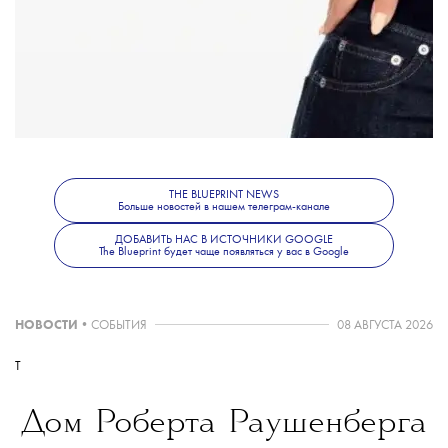
В рамках рекламной кампании по случаю объявления
новых амбассадоров Dior представили свою
альтернативную версию спортивной униформы и несколько
заметных элементов вроде брендированного велосипеда,
скейтборда и теннисной ракетки.
THE BLUEPRINT NEWS
Больше новостей в нашем телеграм-канале
Больше новостей о моде, красоте и современной культуре —
ДОБАВИТЬ НАС В ИСТОЧНИКИ GOOGLE
The Blueprint будет чаще появляться у вас в Google
в
телеграм-канале
The Blueprint News.
НОВОСТИ
•
СОБЫТИЯ
08 АВГУСТА 2026
T
Дом Роберта Раушенберга