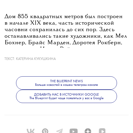
Дом 855 квадратных метров был построен
в начале XIX века, часть исторической
часовни сохранилась до сих пор. Здесь
останавливались такие художники, как Мел
Бохнер, Брайс Марден, Доротея Рокберн,
танцовщица Ивонн Райнер и другие
деятели искусств.
ТЕКСТ:
КАТЕРИНА КУКУШКИНА
В апреле также была продана резиденция
THE BLUEPRINT NEWS
Больше новостей в нашем телеграм-канале
художников имени Раушенберга
во Флориде — ее купил курорт South Seas
ДОБАВИТЬ НАС В ИСТОЧНИКИ GOOGLE
The Blueprint будет чаще появляться у вас в Google
за 45 млн долларов. Сделка вызвала
недовольство местных жителей, которые
называли ее предательством наследия
художника.