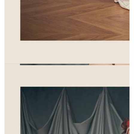
ориентированы на молодую аудиторию,
наоборот, современные силуэты
переплетаются с ретро-элементами.
Расклешенные кейпы, блузки с оборками,
костюмы-клеш. Все это носил бы в 70-х
и сам Гаравани. Коллекция получила
название «перед началом». Что же будет,
когда «начало» настанет?