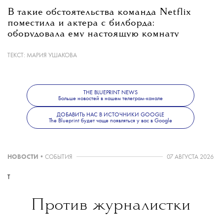
В такие обстоятельства команда Netflix
поместила и актера с билборда:
оборудовала ему настоящую комнату
на высоте 9 метров на бульваре Сансет,
снабдила хлопьями и газетами и вручила
ТЕКСТ:
МАРИЯ УШАКОВА
белую доску, на которой мужчина оставлял
послания.
THE BLUEPRINT NEWS
Больше новостей в нашем телеграм-канале
ДОБАВИТЬ НАС В ИСТОЧНИКИ GOOGLE
Пока непонятно, какой эффект это окажет
The Blueprint будет чаще появляться у вас в Google
на просмотры фильма, но Марина
Абрамович, думаем, такой эксперимент
точно одобрит.
НОВОСТИ
•
СОБЫТИЯ
07 АВГУСТА 2026
T
Против журналистки