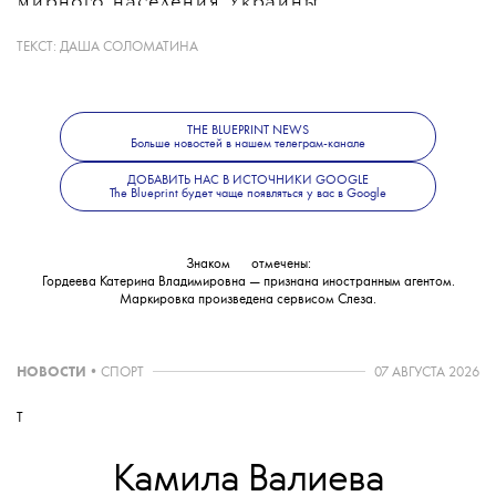
мирного населения Украины.
ТЕКСТ:
ДАША СОЛОМАТИНА
Какие именно материалы стали
основанием для уголовного дела, ведомство
не уточнило. В Следственном комитете
THE BLUEPRINT NEWS
также сообщили, что решается вопрос
Больше новостей в нашем телеграм-канале
об объявлении журналистки
ДОБАВИТЬ НАС В ИСТОЧНИКИ GOOGLE
The Blueprint будет чаще появляться у вас в Google
в международный розыск.
Знаком
💧
отмечены:
Гордеева Катерина Владимировна — признана иностранным агентом.
Маркировка произведена сервисом
Слеза
.
НОВОСТИ
•
СПОРТ
07 АВГУСТА 2026
T
Камила Валиева