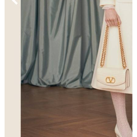
Алессандро Микеле показал свою первую
коллекцию для Valentino. В ней,
внимание, — 171 лук! Создал ее креативный
директор всего за два месяца. Получилась
довольно полноценная и вкусная (!) солянка
кодов модного дома и виденья Микеле.
Полупальто цвета слоновой кости с поясом
и V-образными узорами на карманах,
укороченные жакеты, надетые поверх
платьев тон в тон отсылают к Валентино
Гаравани и его «белой» коллекции
1968 года. Классические женские образы
с более спокойной цветовой палитрой без
ярких принтов Микеле дополнил своими
фирменными приемами, которые делают
любой образ кинематографичным. Вот,
например, тюрбаны или жемчужные
обвесы. В других луках, которые уже