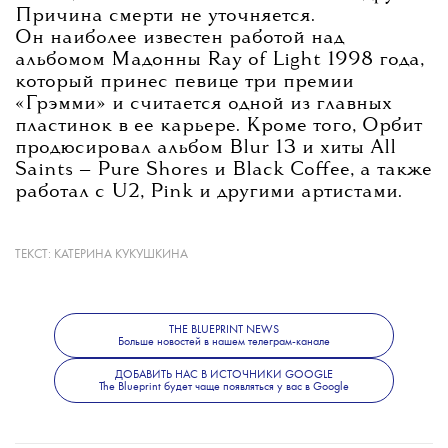
Причина смерти не уточняется.
Он наиболее известен работой над
альбомом Мадонны Ray of Light 1998 года,
который принес певице три премии
«Грэмми» и считается одной из главных
пластинок в ее карьере. Кроме того, Орбит
продюсировал альбом Blur 13 и хиты All
Saints — Pure Shores и Black Coffee, а также
работал с U2, Pink и другими артистами.
ТЕКСТ:
КАТЕРИНА КУКУШКИНА
Помимо продюсерской работы, Орбит
выпускал собственную музыку. Его
последним альбомом стал The Painter,
THE BLUEPRINT NEWS
вышедший в 2022 году.
Больше новостей в нашем телеграм-канале
ДОБАВИТЬ НАС В ИСТОЧНИКИ GOOGLE
The Blueprint будет чаще появляться у вас в Google