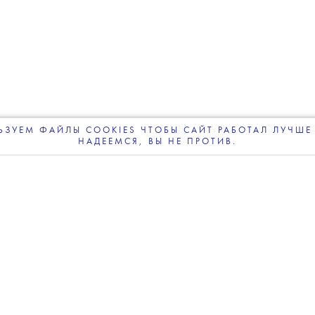
ЗУЕМ ФАЙЛЫ COOKIES ЧТОБЫ САЙТ РАБОТАЛ ЛУЧШЕ 
НАДЕЕМСЯ, ВЫ НЕ ПРОТИВ.
ПОДПИСЫВАЙТЕСЬ
НА НАШУ
ВЕЧЕРНЮЮ РАССЫЛКУ
Фото: Getty Images