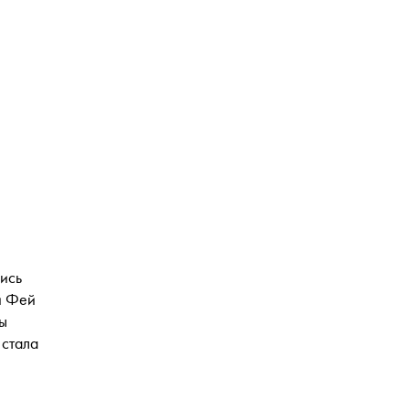
лись
й Фей
ы
 стала