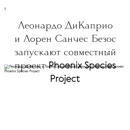
T
Леонардо ДиКаприо
и Лорен Санчес Безос
запускают совместный
Phoenix Species
проект
Project