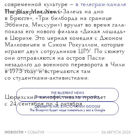
современной культуре —
в телеграм-канале
Награду Макдоне («Залечь на дно
The Blueprint News.
в Брюгге», «Три билборда на границе
Эббинга, Миссури») вручат во время гала-
показа его нового фильма «Дикая лошадь»
в Цюрихе. Это черная комедия с Джоном
Малковичем и Сэмом Рокуэллом, которые
играют двух сотрудников ЦРУ. По сюжету
они отправляются на остров Пасхи
незадолго до военного переворота в Чили
ТЕКСТ:
МАРИЯ УШАКОВА
в 1973 году и встречаются там
со студентками-активистками.
THE BLUEPRINT NEWS
Цюрихский кинофестиваль пройдет
Больше новостей в нашем телеграм-канале
с 24 сентября по 4 октября.
ДОБАВИТЬ НАС В ИСТОЧНИКИ GOOGLE
The Blueprint будет чаще появляться у вас в Google
НОВОСТИ
•
СОБЫТИЯ
06 АВГУСТА 2026