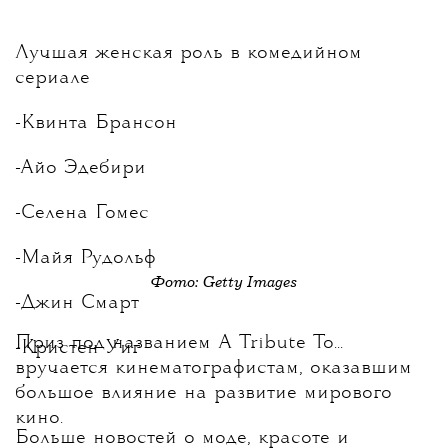
Лучшая женская роль в комедийном
сериале
-Квинта Брансон
-Айо Эдебири
-Селена Гомес
-Майя Рудольф
Фото: Getty Images
-Джин Смарт
Приз под названием A Tribute To...
-Кристен Уиг
вручается кинематографистам, оказавшим
большое влияние на развитие мирового
кино.
Больше новостей о моде, красоте и