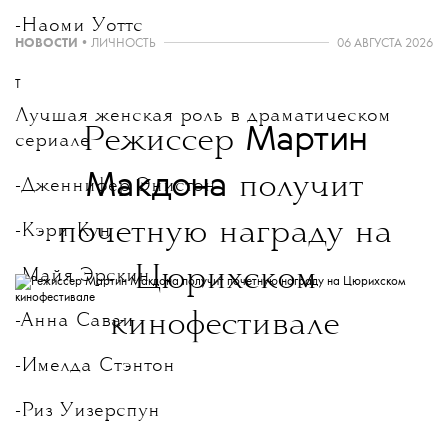
-Наоми Уоттс
НОВОСТИ
•
ЛИЧНОСТЬ
06 АВГУСТА 2026
T
Лучшая женская роль в драматическом
Мартин
Режиссер
сериале
Макдона
получит
-Дженнифер Энистон
почетную награду на
-Кэри Кун
Цюрихском
-Майя Эрскин
кинофестивале
-Анна Саваи
-Имелда Стэнтон
-Риз Уизерспун