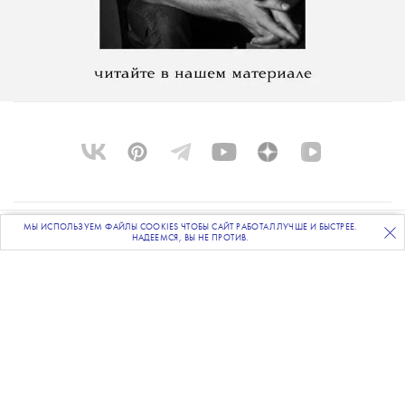
МЫ ИСПОЛЬЗУЕМ ФАЙЛЫ COOKIES ЧТОБЫ САЙТ РАБОТАЛ ЛУЧШЕ И БЫСТРЕЕ.
О ПРОЕКТЕ
ПОДПИСЫВАЙТЕСЬ
НА НАШУ
ВЕЧЕРНЮЮ РАССЫЛКУ
НАДЕЕМСЯ, ВЫ НЕ ПРОТИВ.
КОМАНДА
BLUE LAB
КОНТАКТЫ
РАССЫЛКА