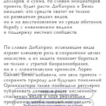
долларов, и сумма, по словам инициаторов
проекта, будет расти. ДиКаприо и Безос
ожидают, что средств хватит не только
на разведение редких видов,
но и на восстановление их среды обитания,
борьбу с инвазивными видами
и поддержку местных сообществ.
По словам ДиКаприо, исчезающие виды
играют ключевую роль в сохранении целых
экосистем, а их защита помогает бороться
не только с утратой биоразнообразия,
но и с климатическим кризисом. Лорен
Санчес Безос добавила, что цель проекта —
ТЕКСТ:
МАРИЯ УШАКОВА
сохранить природу для будущих поколений.
Организаторы также пообещали регулярно
публиковать данные о росте численности
THE BLUEPRINT NEWS
Больше новостей в нашем телеграм-канале
спасаемых видов и ходе реализации
программы, чтобы каждый мог следить
ДОБАВИТЬ НАС В ИСТОЧНИКИ GOOGLE
The Blueprint будет чаще появляться у вас в Google