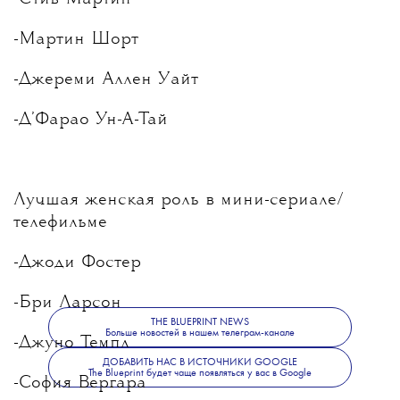
-Мартин Шорт
-Джереми Аллен Уайт
-Д’Фарао Ун-А-Тай
Лучшая женская роль в мини-сериале/
телефильме
-Джоди Фостер
-Бри Ларсон
THE BLUEPRINT NEWS
Больше новостей в нашем телеграм-канале
-Джуно Темпл
ДОБАВИТЬ НАС В ИСТОЧНИКИ GOOGLE
The Blueprint будет чаще появляться у вас в Google
-София Вергара