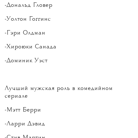
-Дональд Гловер
-Уолтон Гоггинс
-Гэри Олдман
-Хироюки Санада
-Доминик Уэст
Лучший мужская роль в комедийном
сериале
-Мэтт Берри
-Ларри Дэвид
-Стив Мартин