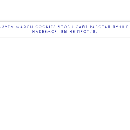
ЗУЕМ ФАЙЛЫ COOKIES ЧТОБЫ САЙТ РАБОТАЛ ЛУЧШЕ 
НАДЕЕМСЯ, ВЫ НЕ ПРОТИВ.
ПОДПИСЫВАЙТЕСЬ
НА НАШУ
ВЕЧЕРНЮЮ РАССЫЛКУ
Фото: Getty Images
bute To... вручается кинематографистам,
ие на развитие мирового кино.