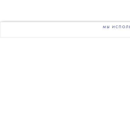
МЫ ИСПОЛЬ
Приз под названием A Tri
оказавшим большое влиян