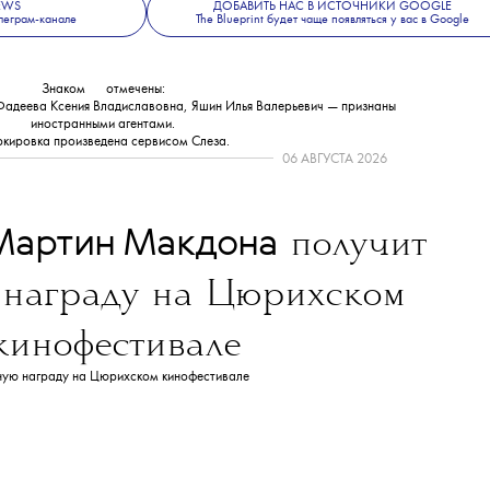
NEWS
ДОБАВИТЬ НАС В ИСТОЧНИКИ GOOGLE
леграм-канале
The Blueprint будет чаще появляться у вас в Google
Знаком
💧
отмечены:
Фадеева Ксения Владиславовна, Яшин Илья Валерьевич — признаны
иностранными агентами.
кировка произведена сервисом
Слеза
.
06 АВГУСТА 2026
Мартин Макдона
получит
 награду на Цюрихском
кинофестивале