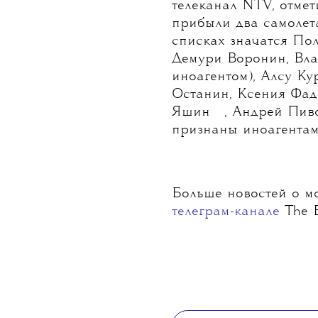
телеканал NTV, отмет
прибыли два самолет
списках значатся По
Демури Воронин, Вл
иноагентом), Алсу К
Останин,
Ксения Фад
💧
Яшин
,
Андрей Пив
признаны иноагентам
Больше новостей о мо
телеграм-канале
The B