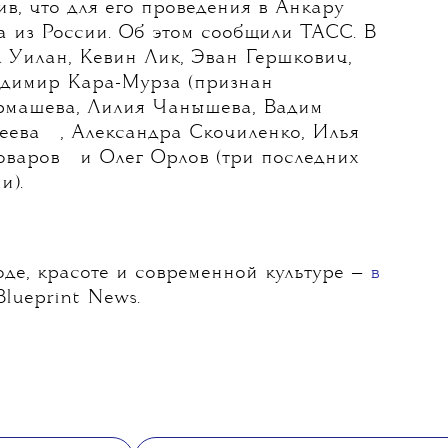
ив, что для его проведения в Анкару
а из России. Об этом сообщили ТАСС. В
л Уилан, Кевин Лик, Эван Гершкович,
адимир Кара-Мурза (признан
урмашева, Лилия Чанышева, Вадим
💧
еева
, Александра Скочиленко,
Илья
💧
оваров
и Олег Орлов (три последних
и).
де, красоте и современной культуре —
в
lueprint News.