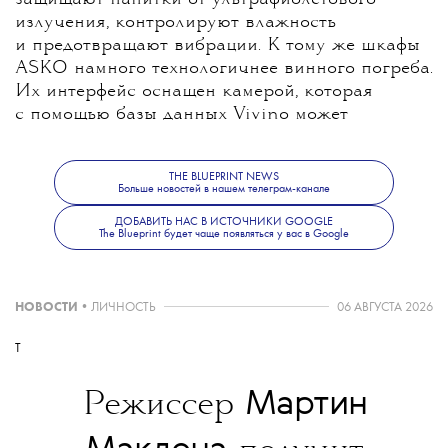
защищают напитки от ультрафиолетового
излучения, контролируют влажность
и предотвращают вибрации. К тому же шкафы
ASKO намного технологичнее винного погреба.
Их интерфейс оснащен камерой, которая
с помощью базы данных Vivino может
идентифицировать отдельные бутылки
и предоставлять информацию о дегустации,
THE BLUEPRINT NEWS
хранении и готовности к употреблению.
Больше новостей в нашем телеграм-канале
А с помощью приложения Connect Life все
ДОБАВИТЬ НАС В ИСТОЧНИКИ GOOGLE
функции винного климатического шкафа
The Blueprint будет чаще появляться у вас в Google
доступны через смартфон.
НОВОСТИ
•
ЛИЧНОСТЬ
06 АВГУСТА 2026
T
РЕКЛАМА · ООО «Горенье БТ», 2VtzqubH1es
Мартин
Режиссер