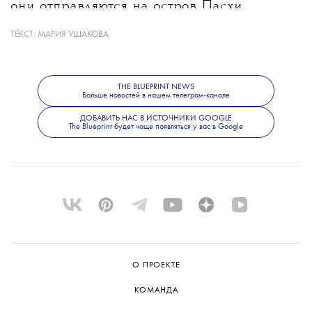
они отправляются на остров Пасхи
незадолго до военного переворота в Чили
ТЕКСТ:
МАРИЯ УШАКОВА
в 1973 году и встречаются там
со студентками-активистками.
THE BLUEPRINT NEWS
Цюрихский кинофестиваль пройдет
Больше новостей в нашем телеграм-канале
с 24 сентября по 4 октября.
ДОБАВИТЬ НАС В ИСТОЧНИКИ GOOGLE
The Blueprint будет чаще появляться у вас в Google
О ПРОЕКТЕ
КОМАНДА