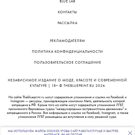
BLUE LAB
КОНТАКТЫ
РАССЫЛКА
РЕКЛАМОДАТЕЛЯМ
ПОЛИТИКА КОНФИДЕНЦИАЛЬНОСТИ
ПОЛЬЗОВАТЕЛЬСКОЕ СОГЛАШЕНИЕ
НЕЗАВИСИМОЕ ИЗДАНИЕ О МОДЕ, КРАСОТЕ И СОВРЕМЕННОЙ
КУЛЬТУРЕ | 18+ © THEBLUEPRINT.RU 2026
На сайте Theblueprint.ru могут содержаться упоминания и ссылки на Facebook и
Instagram — ресурсы, принадлежащие компании Meta, деятельность которой
запрещена в РФ. Кроме того на сайте могут содержаться упоминания ЛГБТ,
признанного Верховным судом "международным экстремистским движением" и
запрещенного в России. Вся информация и ссылки на Facebook, Instagram, а также
упоминания ЛГБТ размещены до вступления в силу решений суда.
МЫ ИСПОЛЬЗУЕМ ФАЙЛЫ COOKIES ЧТОБЫ САЙТ РАБОТАЛ ЛУЧШЕ И БЫСТРЕЕ.
ПОДПИСЫВАЙТЕСЬ
НА НАШУ
ВЕЧЕРНЮЮ РАССЫЛКУ
НАДЕЕМСЯ, ВЫ НЕ ПРОТИВ.