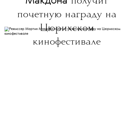
Макдона
получит
почетную награду на
Цюрихском
кинофестивале