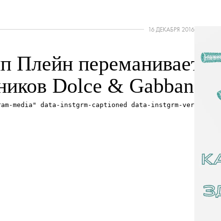
16 ДЕКАБРЯ 2016
п Плейн переманивает
ников Dolce & Gabbana
ram-media" data-instgrm-captioned data-instgrm-version="