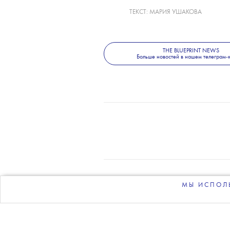
ТЕКСТ:
МАРИЯ УШАКОВА
THE BLUEPRINT NEWS
Больше новостей в нашем телеграм-
МЫ ИСПОЛЬ
О 
РЕКЛАМОДАТЕЛЯМ
НЕЗАВИСИМОЕ ИЗДА