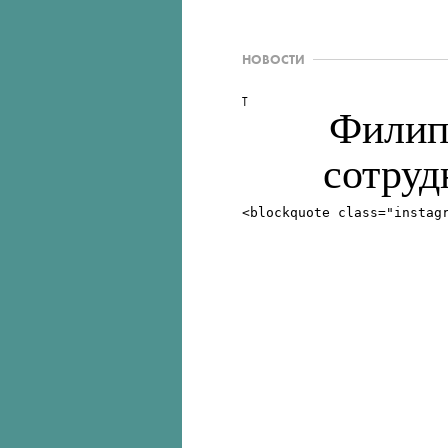
НОВОСТИ
T
Филип
сотруд
<blockquote class="instag