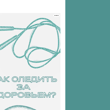
7" style=" background:#FFF; border:0; border-radius:3px;