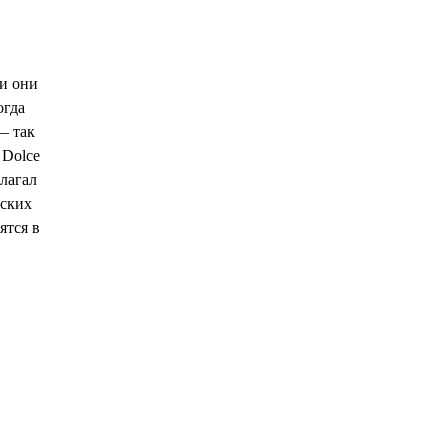
ли они
огда
— так
 Dolce
лагал
нских
ятся в