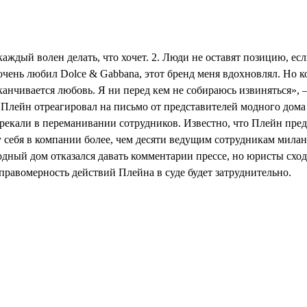
 каждый волен делать, что хочет. 2. Люди не оставят позицию, ес
очень любил Dolce & Gabbana, этот бренд меня вдохновлял. Но к
канчивается любовь. Я ни перед кем не собираюсь извиняться», 
лейн отреагировал на письмо от представителей модного дома
прекали в переманивании сотрудников. Известно, что Плейн пред
 себя в компании более, чем десяти ведущим сотрудникам мила
дный дом отказался давать комментарии прессе, но юристы сход
еправомерность действий Плейна в суде будет затруднительно.