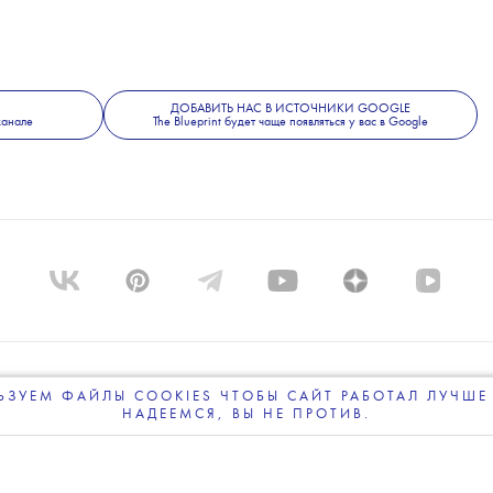
ДОБАВИТЬ НАС В ИСТОЧНИКИ GOOGLE
канале
The Blueprint будет чаще появляться у вас в Google
ЗУЕМ ФАЙЛЫ COOKIES ЧТОБЫ САЙТ РАБОТАЛ ЛУЧШЕ 
ПРОЕКТЕ
КОМАНДА
BLUE LAB
КОНТАКТЫ
РАССЫ
НАДЕЕМСЯ, ВЫ НЕ ПРОТИВ.
ПОДПИСЫВАЙТЕСЬ
НА НАШУ
ВЕЧЕРНЮЮ РАССЫЛКУ
ПОЛИТИКА КОНФИДЕНЦИАЛЬНОСТИ
ПОЛЬЗОВАТЕЛЬ
НИЕ О МОДЕ, КРАСОТЕ И СОВРЕМЕННОЙ КУЛЬТУРЕ | 18+ © THE