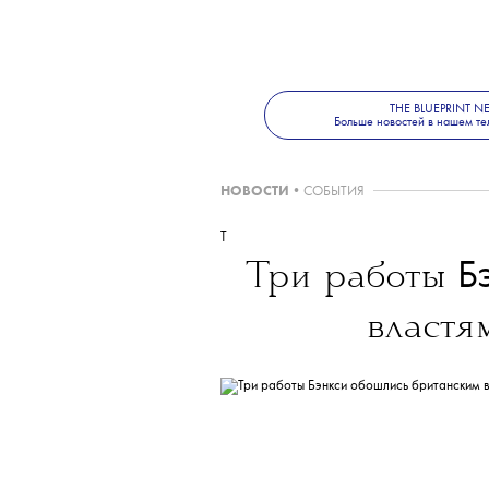
THE BLUEPRINT 
Больше новостей в нашем те
НОВОСТИ
•
СОБЫТИЯ
T
Б
Три работы
властя