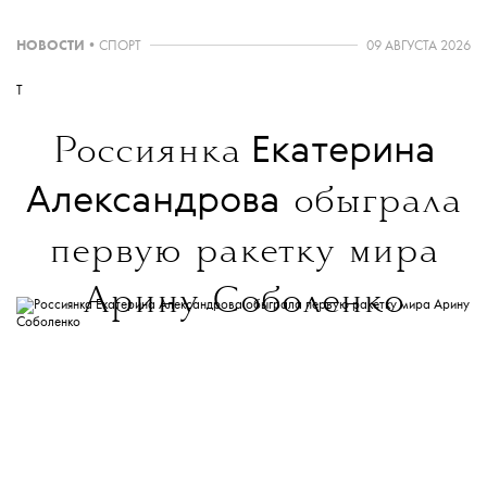
современной культуре — в
телеграм-канале
The Blueprint News.
НОВОСТИ
•
СПОРТ
09 АВГУСТА 2026
T
Екатерина
Россиянка
Александрова
обыграла
первую ракетку мира
Арину Соболенко