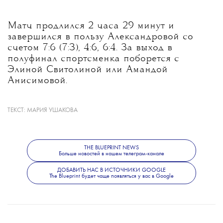
Матч продлился 2 часа 29 минут и
завершился в пользу Александровой со
счетом 7:6 (7:3), 4:6, 6:4. За выход в
полуфинал спортсменка поборется с
Элиной Свитолиной или Амандой
Анисимовой.
ТЕКСТ:
МАРИЯ УШАКОВА
Александровой 31 год; она победительница
восьми турниров WTA (пяти — в одиночном
разряде) и обладательница Кубка Билли
Джин Кинг (это крупнейшие
THE BLUEPRINT NEWS
Больше новостей в нашем телеграм-канале
международные командные соревнования в
женском теннисе)
ДОБАВИТЬ НАС В ИСТОЧНИКИ GOOGLE
The Blueprint будет чаще появляться у вас в Google