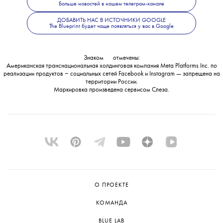
Больше новостей в нашем телеграм-канале
💧
В
Meta
с вердиктом не согласились
ДОБАВИТЬ НАС В ИСТОЧНИКИ GOOGLE
и заявили, что намерены его обжаловать.
The Blueprint будет чаще появляться у вас в Google
Знаком
💧
отмечены:
Американская транснациональная холдинговая компания Meta Platforms Inc. по
реализации продуктов ‒ социальных сетей Facebook и Instagram — запрещена на
территории России.
Маркировка произведена сервисом
Слеза
.
О ПРОЕКТЕ
КОМАНДА
BLUE LAB