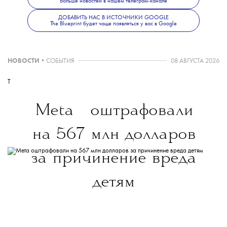
Больше новостей в нашем телеграм-канале
ДОБАВИТЬ НАС В ИСТОЧНИКИ GOOGLE
The Blueprint будет чаще появляться у вас в Google
В расписании отсутствуют JW Anderson,
Nensi Dojaka и Chopova Lowena. Кроме
НОВОСТИ
•
СОБЫТИЯ
08 АВГУСТА 2026
того, S.S. Daley покажут новую коллекцию в
рамках мужской недели моды в Париже.
T
💧
Meta
оштрафовали
Больше новостей о моде, красоте и
на 567 млн долларов
современной культуре — в
телеграм-канале
The Blueprint News.
за причинение вреда
детям