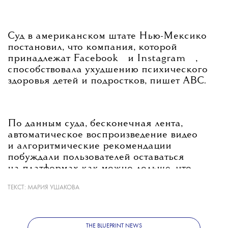
Суд в американском штате Нью-Мексико
постановил, что компания, которой
💧
💧
принадлежат
Facebook
и
Instagram
,
способствовала ухудшению психического
здоровья детей и подростков, пишет ABC.
По данным суда, бесконечная лента,
автоматическое воспроизведение видео
и алгоритмические рекомендации
побуждали пользователей оставаться
на платформах как можно дольше, что
в конечном итоге приводило к повышенной
ТЕКСТ:
МАРИЯ УШАКОВА
тревожности, депрессии и расстройствам
пищевого поведения.
THE BLUEPRINT NEWS