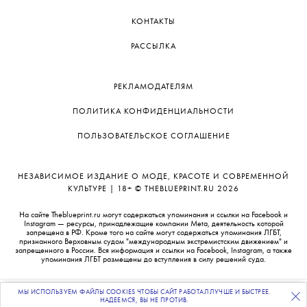
КОНТАКТЫ
РАССЫЛКА
РЕКЛАМОДАТЕЛЯМ
ПОЛИТИКА КОНФИДЕНЦИАЛЬНОСТИ
ПОЛЬЗОВАТЕЛЬСКОЕ СОГЛАШЕНИЕ
НЕЗАВИСИМОЕ ИЗДАНИЕ О МОДЕ, КРАСОТЕ И СОВРЕМЕННОЙ
КУЛЬТУРЕ | 18+ © THEBLUEPRINT.RU 2026
На сайте Theblueprint.ru могут содержаться упоминания и ссылки на Facebook и
Instagram — ресурсы, принадлежащие компании Meta, деятельность которой
запрещена в РФ. Кроме того на сайте могут содержаться упоминания ЛГБТ,
признанного Верховным судом "международным экстремистским движением" и
запрещенного в России. Вся информация и ссылки на Facebook, Instagram, а также
упоминания ЛГБТ размещены до вступления в силу решений суда.
МЫ ИСПОЛЬЗУЕМ ФАЙЛЫ COOKIES ЧТОБЫ САЙТ РАБОТАЛ ЛУЧШЕ И БЫСТРЕЕ.
ПОДПИСЫВАЙТЕСЬ
НА НАШУ
ВЕЧЕРНЮЮ РАССЫЛКУ
НАДЕЕМСЯ, ВЫ НЕ ПРОТИВ.