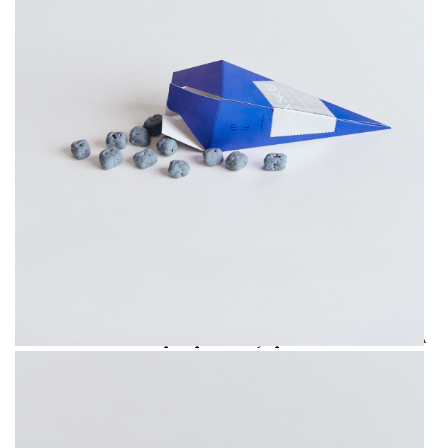
«птичка» с голубым суфле со вкусом
«черничный бабл-гам» сразу стали хитом и
закрепились в ассортименте как
бестселлер.
Отмечая успех первого сотрудничества,
завершить этот год мы тоже решили вместе
— с драже «Синий иней». Это
мандариновый мармелад с нотами
лимонного перца и розмарина в слоях
белого и молочного шоколада с голубым
чаем матча. За разработку рецепта отвечал
шеф-кондитер «Культуры» Андрей Баглай,
за создание упаковки — The Blueprint. И
она получилась, конечно, нашего
фирменного цвета Blueprint Blue.