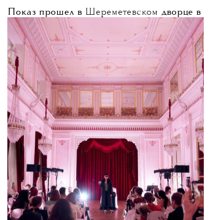
Показ прошел в
Шереметевском
дворце в
Петербурге. По словам Анастасии
Паутовой, идея спектакля принадлежала
самому бренду — новая коллекция
посвящена «Русским сезонам», и именно
поэтому предложили обратиться к фигуре
Дягилева.