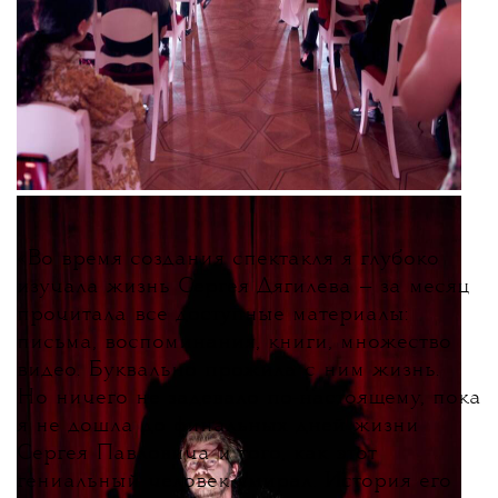
«
Во время создания спектакля я глубоко
изучала жизнь Сергея Дягилева — за месяц
прочитала все доступные материалы:
письма, воспоминания, книги, множество
видео. Буквально прожила с ним жизнь.
Но ничего не задевало по-настоящему, пока
я не дошла до финальных дней жизни
Сергея Павловича и того, как этот
гениальный человек умирал. История его