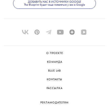
светом рифмовался с эстетикой Дэвида
ДОБАВИТЬ НАС В ИСТОЧНИКИ GOOGLE
The Blueprint будет чаще появляться у вас в Google
Линча».
Спектакль сыграли всего один раз,
и следующих показов пока не планируется.
Но команда не исключает возможности
представить постановку на следующем
Дягилевском фестивале.
О ПРОЕКТЕ
КОМАНДА
BLUE LAB
КОНТАКТЫ
РАССЫЛКА
РЕКЛАМОДАТЕЛЯМ