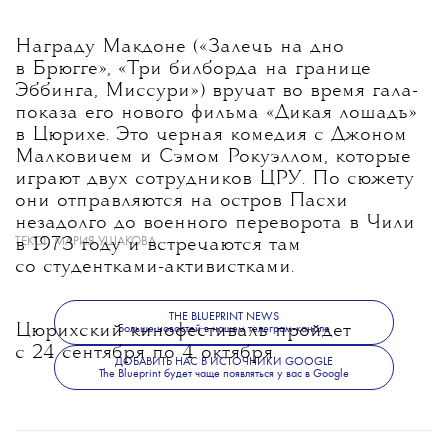
Награду Макдоне («Залечь на дно
в Брюгге», «Три билборда на границе
Эббинга, Миссури») вручат во время гала-
показа его нового фильма «Дикая лошадь»
в Цюрихе. Это черная комедия с Джоном
Малковичем и Сэмом Рокуэллом, которые
играют двух сотрудников ЦРУ. По сюжету
они отправляются на остров Пасхи
незадолго до военного переворота в Чили
ТЕКСТ:
МАРИЯ УШАКОВА
в 1973 году и встречаются там
со студентками-активистками.
THE BLUEPRINT NEWS
Цюрихский кинофестиваль пройдет
Больше новостей в нашем телеграм-канале
с 24 сентября по 4 октября.
ДОБАВИТЬ НАС В ИСТОЧНИКИ GOOGLE
The Blueprint будет чаще появляться у вас в Google