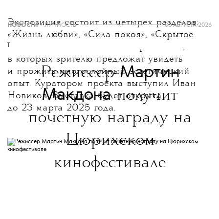
Экспозиция состоит из четырех разделов:
НОВОСТИ
•
ЛИЧНОСТЬ
06 АВГУСТА 2026
«Жизнь любви», «Сила покоя», «Скрытое
T
беспокойство» и «Битва со временем»,
в которых зрителю предложат увидеть
Мартин
Режиссер
и прожить многослойный эстетический
опыт. Куратором проекта выступил Иван
Макдона
получит
Новиков. Выставка будет открыта
до 23 марта 2025 года.
почетную награду на
Цюрихском
кинофестивале