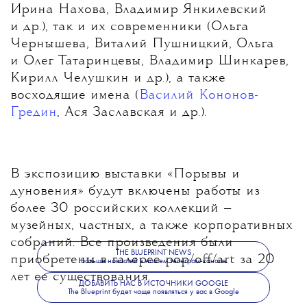
Ирина Нахова, Владимир Янкилевский
и др.), так и их современники (Ольга
Чернышева, Виталий Пушницкий, Ольга
и Олег Татаринцевы, Владимир Шинкарев,
Кирилл Челушкин и др.), а также
восходящие имена (
Василий Кононов-
Гредин
, Ася Заславская и др.).
В экспозицию выставки «Порывы и
дуновения» будут включены работы из
более 30 российских коллекций —
музейных, частных, а также корпоративных
собраний. Все произведения были
THE BLUEPRINT NEWS
приобретены в галерее pop/off/art за 20
Больше новостей в нашем телеграм-канале
лет ее существования.
ДОБАВИТЬ НАС В ИСТОЧНИКИ GOOGLE
The Blueprint будет чаще появляться у вас в Google