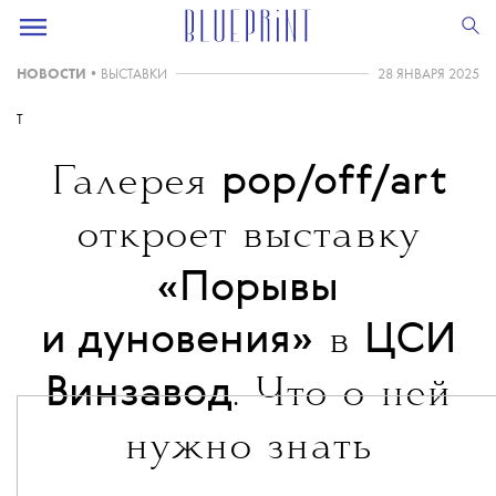
НОВОСТИ
•
ВЫСТАВКИ
28 ЯНВАРЯ 2025
T
pop/off/art
Галерея
откроет выставку
«Порывы
и дуновения»
ЦСИ
в
Винзавод
. Что о ней
нужно знать