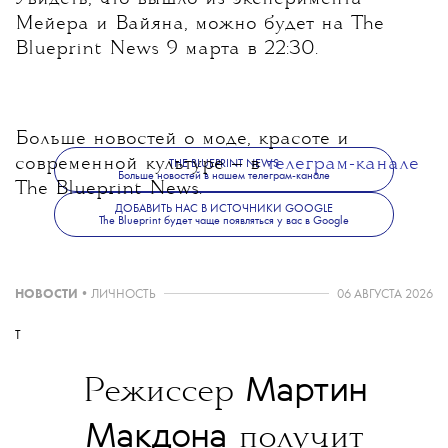
Мейера и Вайяна, можно будет на The
Blueprint News 9 марта в 22:30.
Больше новостей о моде, красоте и
современной культуре — в
телеграм-канале
THE BLUEPRINT NEWS
Больше новостей в нашем телеграм-канале
The Blueprint News.
ДОБАВИТЬ НАС В ИСТОЧНИКИ GOOGLE
The Blueprint будет чаще появляться у вас в Google
НОВОСТИ
•
ЛИЧНОСТЬ
06 АВГУСТА 2026
T
Мартин
Режиссер
Макдона
получит