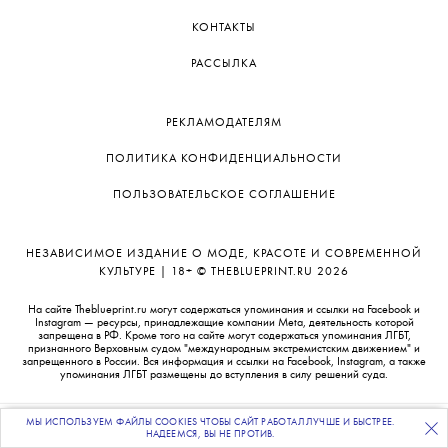
КОНТАКТЫ
РАССЫЛКА
РЕКЛАМОДАТЕЛЯМ
ПОЛИТИКА КОНФИДЕНЦИАЛЬНОСТИ
ПОЛЬЗОВАТЕЛЬСКОЕ СОГЛАШЕНИЕ
НЕЗАВИСИМОЕ ИЗДАНИЕ О МОДЕ, КРАСОТЕ И СОВРЕМЕННОЙ
КУЛЬТУРЕ | 18+ © THEBLUEPRINT.RU 2026
На сайте Theblueprint.ru могут содержаться упоминания и ссылки на Facebook и
Instagram — ресурсы, принадлежащие компании Meta, деятельность которой
запрещена в РФ. Кроме того на сайте могут содержаться упоминания ЛГБТ,
признанного Верховным судом "международным экстремистским движением" и
запрещенного в России. Вся информация и ссылки на Facebook, Instagram, а также
упоминания ЛГБТ размещены до вступления в силу решений суда.
МЫ ИСПОЛЬЗУЕМ ФАЙЛЫ COOKIES ЧТОБЫ САЙТ РАБОТАЛ ЛУЧШЕ И БЫСТРЕЕ.
ПОДПИСЫВАЙТЕСЬ
НА НАШУ
ВЕЧЕРНЮЮ РАССЫЛКУ
НАДЕЕМСЯ, ВЫ НЕ ПРОТИВ.