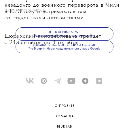
незадолго до военного переворота в Чили
ТЕКСТ:
МАРИЯ УШАКОВА
в 1973 году и встречаются там
со студентками-активистками.
THE BLUEPRINT NEWS
Цюрихский кинофестиваль пройдет
Больше новостей в нашем телеграм-канале
с 24 сентября по 4 октября.
ДОБАВИТЬ НАС В ИСТОЧНИКИ GOOGLE
The Blueprint будет чаще появляться у вас в Google
О ПРОЕКТЕ
КОМАНДА
BLUE LAB