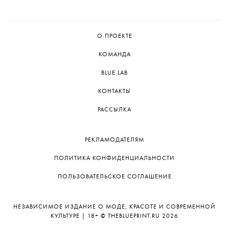
на конец 2026 года.
О ПРОЕКТЕ
Что находится внутри Дома Мельникова
КОМАНДА
и чем удивлял его архитектор —
в нашем
материале.
BLUE LAB
КОНТАКТЫ
РАССЫЛКА
РЕКЛАМОДАТЕЛЯМ
ПОЛИТИКА КОНФИДЕНЦИАЛЬНОСТИ
ПОЛЬЗОВАТЕЛЬСКОЕ СОГЛАШЕНИЕ
НЕЗАВИСИМОЕ ИЗДАНИЕ О МОДЕ, КРАСОТЕ И СОВРЕМЕННОЙ
КУЛЬТУРЕ | 18+ © THEBLUEPRINT.RU 2026