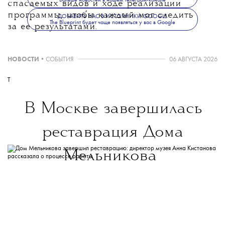
спасаемых видов и ходе реализации
программы, чтобы каждый мог следить
ДОБАВИТЬ НАС В ИСТОЧНИКИ GOOGLE
The Blueprint будет чаще появляться у вас в Google
за ее результатами.
НОВОСТИ
•
СОБЫТИЯ
06 АВГУСТА 2026
T
В Москве завершилась
реставрация Дома
Мельникова