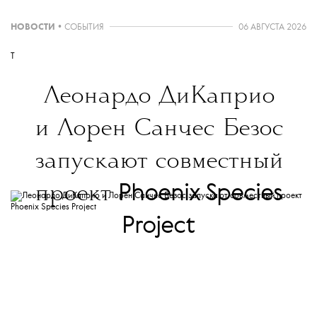
НОВОСТИ
•
СОБЫТИЯ
06 АВГУСТА 2026
T
Леонардо ДиКаприо
и Лорен Санчес Безос
запускают совместный
Phoenix Species
проект
Project