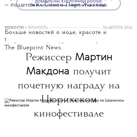
ДОБАВИТЬ НАС В ИСТОЧНИКИ GOOGLE
— подытожил Симон Порт Жакмюс.
The Blueprint будет чаще появляться у вас в Google
НОВОСТИ
•
ЛИЧНОСТЬ
06 АВГУСТА 2026
Больше новостей о моде, красоте и
современной культуре — в
телеграм-канале
T
The Blueprint News.
Мартин
Режиссер
Макдона
получит
почетную награду на
Цюрихском
кинофестивале