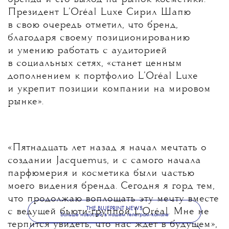
Президент L’Oréal Luxe Сирил Шапю
в свою очередь отметил, что бренд,
благодаря своему позиционированию
и умению работать с аудиторией
в социальных сетях, «станет ценным
дополнением к портфолио L’Oréal Luxe
и укрепит позиции компании на мировом
рынке».
«Пятнадцать лет назад я начал мечтать о
создании Jacquemus, и с самого начала
парфюмерия и косметика были частью
моего видения бренда. Сегодня я горд тем,
что продолжаю воплощать эту мечту вместе
THE BLUEPRINT NEWS
с ведущей бьюти-группой L’Oréal. Мне не
Больше новостей в нашем телеграм-канале
терпится увидеть, что нас ждет в будущем»,