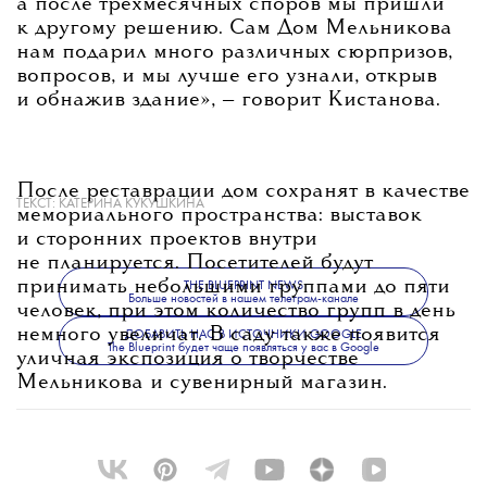
а после трехмесячных споров мы пришли
к другому решению. Сам Дом Мельникова
нам подарил много различных сюрпризов,
вопросов, и мы лучше его узнали, открыв
и обнажив здание»
, — говорит Кистанова.
После реставрации дом сохранят в качестве
ТЕКСТ:
КАТЕРИНА КУКУШКИНА
мемориального пространства: выставок
и сторонних проектов внутри
не планируется. Посетителей будут
принимать небольшими группами до пяти
THE BLUEPRINT NEWS
Больше новостей в нашем телеграм-канале
человек, при этом количество групп в день
немного увеличат. В саду также появится
ДОБАВИТЬ НАС В ИСТОЧНИКИ GOOGLE
The Blueprint будет чаще появляться у вас в Google
уличная экспозиция о творчестве
Мельникова и сувенирный магазин.
Открытие для посетителей запланировано