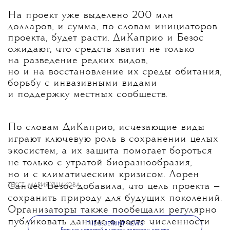
На проект уже выделено 200 млн
долларов, и сумма, по словам инициаторов
проекта, будет расти. ДиКаприо и Безос
ожидают, что средств хватит не только
на разведение редких видов,
но и на восстановление их среды обитания,
борьбу с инвазивными видами
и поддержку местных сообществ.
По словам ДиКаприо, исчезающие виды
играют ключевую роль в сохранении целых
экосистем, а их защита помогает бороться
не только с утратой биоразнообразия,
но и с климатическим кризисом. Лорен
Санчес Безос добавила, что цель проекта —
ТЕКСТ:
МАРИЯ УШАКОВА
сохранить природу для будущих поколений.
Организаторы также пообещали регулярно
публиковать данные о росте численности
THE BLUEPRINT NEWS
Больше новостей в нашем телеграм-канале