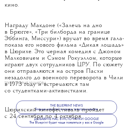
кино.
Награду Макдоне («Залечь на дно
в Брюгге», «Три билборда на границе
Эббинга, Миссури») вручат во время гала-
показа его нового фильма «Дикая лошадь»
в Цюрихе. Это черная комедия с Джоном
Малковичем и Сэмом Рокуэллом, которые
играют двух сотрудников ЦРУ. По сюжету
они отправляются на остров Пасхи
незадолго до военного переворота в Чили
ТЕКСТ:
МАРИЯ УШАКОВА
в 1973 году и встречаются там
со студентками-активистками.
THE BLUEPRINT NEWS
Цюрихский кинофестиваль пройдет
Больше новостей в нашем телеграм-канале
с 24 сентября по 4 октября.
ДОБАВИТЬ НАС В ИСТОЧНИКИ GOOGLE
The Blueprint будет чаще появляться у вас в Google