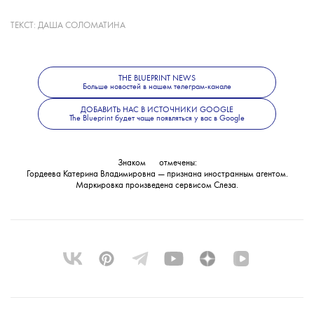
ТЕКСТ:
ДАША СОЛОМАТИНА
Какие именно материалы стали
основанием для уголовного дела, ведомство
не уточнило. В Следственном комитете
THE BLUEPRINT NEWS
также сообщили, что решается вопрос
Больше новостей в нашем телеграм-канале
об объявлении журналистки
ДОБАВИТЬ НАС В ИСТОЧНИКИ GOOGLE
The Blueprint будет чаще появляться у вас в Google
в международный розыск.
Знаком
💧
отмечены:
Гордеева Катерина Владимировна — признана иностранным агентом.
Маркировка произведена сервисом
Слеза
.