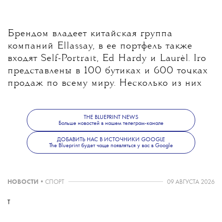
Брендом владеет китайская группа
компаний Ellassay, в ее портфель также
входят Self-Portrait, Ed Hardy и Laurèl. Iro
представлены в 100 бутиках и 600 точках
продаж по всему миру. Несколько из них
работают и в России.
THE BLUEPRINT NEWS
Больше новостей в нашем телеграм-канале
Больше новостей о моде, красоте и
ДОБАВИТЬ НАС В ИСТОЧНИКИ GOOGLE
The Blueprint будет чаще появляться у вас в Google
современной культуре — в
телеграм-канале
The Blueprint News.
НОВОСТИ
•
СПОРТ
09 АВГУСТА 2026
T