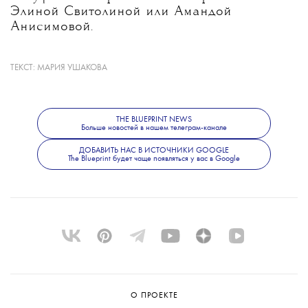
Элиной Свитолиной или Амандой
Анисимовой.
ТЕКСТ:
МАРИЯ УШАКОВА
Александровой 31 год; она победительница
восьми турниров WTA (пяти — в одиночном
разряде) и обладательница Кубка Билли
Джин Кинг (это крупнейшие
THE BLUEPRINT NEWS
Больше новостей в нашем телеграм-канале
международные командные соревнования в
женском теннисе)
ДОБАВИТЬ НАС В ИСТОЧНИКИ GOOGLE
The Blueprint будет чаще появляться у вас в Google
О ПРОЕКТЕ