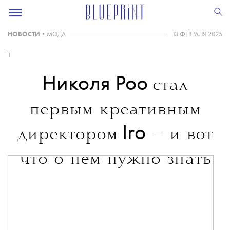
НОВОСТИ
•
МОДА
13 ФЕВРАЛЯ 2025
T
Николя Роо
стал
первым креативным
Iro
директором
— и вот
что о нем нужно знать