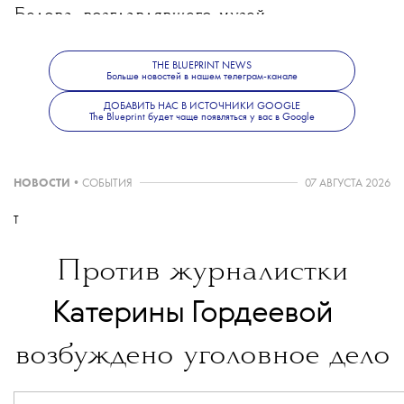
Белова
, возглавлявшего музей
с 2010 года, — он займется развитием
THE BLUEPRINT NEWS
Больше новостей в нашем телеграм-канале
ДОБАВИТЬ НАС В ИСТОЧНИКИ GOOGLE
личных проектов, а также продолжит
The Blueprint будет чаще появляться у вас в Google
работу в проектах учредителей музея.
НОВОСТИ
•
СОБЫТИЯ
07 АВГУСТА 2026
Весной 2024 года в музее и у его
T
Против журналистки
руководителей прошли обыски в рамках
💧
Катерины Гордеевой
уголовного дела в
отношении экс-издателя
возбуждено уголовное дело
«Медиазоны» Петра Верзилова (издание