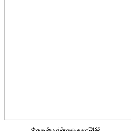
и Верзилов признаны в РФ иноагентами,
Верзилов внесен в реестр террористов
и экстремистов). П
осле этого Белов покинул
Россию и сейчас живет за границей.
В музее сообщили, что смена руководства
не повлияет на стратегию — ключевые
программы останутся в приоритете,
Фото: Sergei Savostyanov/TASS