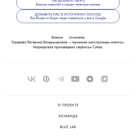
THE BLUEPRINT NEWS
также сообщили, что решается вопрос
Больше новостей в нашем телеграм-канале
и современной культуре — в
телеграм-
об объявлении журналистки
ДОБАВИТЬ НАС В ИСТОЧНИКИ GOOGLE
The Blueprint будет чаще появляться у вас в Google
в международный розыск.
канале The Blueprint News
.
Знаком
💧
отмечены:
Гордеева Катерина Владимировна — признана иностранным агентом.
Маркировка произведена сервисом
Слеза
.
О ПРОЕКТЕ
КОМАНДА
BLUE LAB