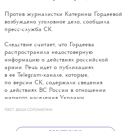
включая поддержку художников и развитие
💧
Против журналистки
Катерины Гордеевой
инфраструктуры. В ближайшее время
возбуждено уголовное дело, сообщила
пресс-служба СК.
«Гараж» также представит проект
Следствие считает, что Гордеева
распространила недостоверную
по обновлению павильона «Шестигранник»
информацию о действиях российской
армии. Речь идет о публикациях
в парке Горького для публичных
в ее Telegram-канале, которые,
по версии СК, содержали сведения
мероприятий.
о действиях ВС России в отношении
мирного населения Украины.
ТЕКСТ:
ДАША СОЛОМАТИНА
Какие именно материалы стали
основанием для уголовного дела, ведомство
Больше новостей о моде, красоте
не уточнило. В Следственном комитете