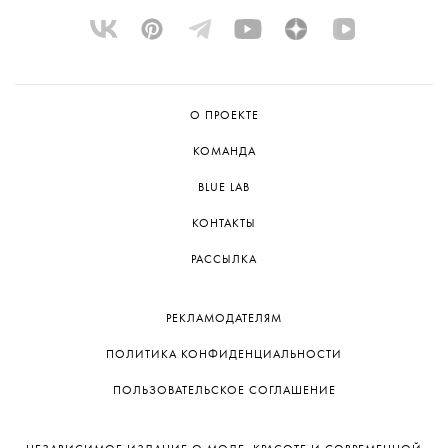
Спектакль сыграли всего один раз,
и следующих показов пока не планируется.
Но команда не исключает возможности
представить постановку на следующем
Дягилевском фестивале.
О ПРОЕКТЕ
КОМАНДА
BLUE LAB
КОНТАКТЫ
РАССЫЛКА
РЕКЛАМОДАТЕЛЯМ
ПОЛИТИКА КОНФИДЕНЦИАЛЬНОСТИ
ПОЛЬЗОВАТЕЛЬСКОЕ СОГЛАШЕНИЕ