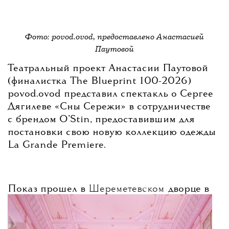
Фото: povod.ovod, предоставлено Анастасией
Паутовой
Театральный проект Анастасии Паутовой
(финалистка The Blueprint 100-2026)
povod.ovod представил спектакль о Сергее
Дягилеве «Сны Сережи» в сотрудничестве
с брендом O’Stin, предоставившим для
постановки свою новую коллекцию одежды
La Grande Premiere.
Показ прошел в
Шереметевском
дворце в
Петербурге. По словам Анастасии
Паутовой, идея спектакля принадлежала
самому бренду — новая коллекция