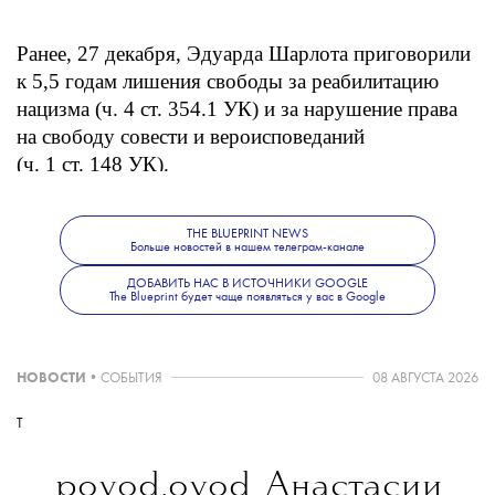
Ранее, 27 декабря, Эдуарда Шарлота приговорили
к 5,5 годам лишения свободы за реабилитацию
нацизма (ч. 4 ст. 354.1 УК) и за нарушение права
на свободу совести и вероисповеданий
(ч. 1 ст. 148 УК).
THE BLUEPRINT NEWS
Больше новостей о моде, красоте
Больше новостей в нашем телеграм-канале
и современной культуре —
в телеграм-
ДОБАВИТЬ НАС В ИСТОЧНИКИ GOOGLE
канале The Blueprint News.
The Blueprint будет чаще появляться у вас в Google
НОВОСТИ
•
СОБЫТИЯ
08 АВГУСТА 2026
T
povod.ovod
Анастасии