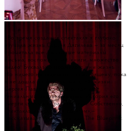
«
Во время создания спектакля я глубоко
изучала жизнь Сергея Дягилева — за месяц
прочитала все доступные материалы:
письма, воспоминания, книги, множество
видео. Буквально прожила с ним жизнь.
Но ничего не задевало по-настоящему, пока
я не дошла до финальных дней жизни
Сергея Павловича и того, как этот
гениальный человек умирал. История его
смерти сильно поразила меня. Собственно,
спектакль мы сделали об этом
»
,
—
рассказывает Анастасия для The Blueprint.