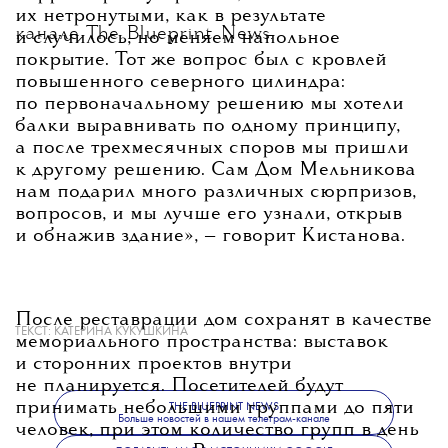
их нетронутыми, как в результате
канале The Blueprint News
.
и случилось, но меняем напольное
покрытие. Тот же вопрос был с кровлей
повышенного северного цилиндра:
по первоначальному решению мы хотели
балки выравнивать по одному принципу,
а после трехмесячных споров мы пришли
к другому решению. Сам Дом Мельникова
нам подарил много различных сюрпризов,
вопросов, и мы лучше его узнали, открыв
и обнажив здание»
, — говорит Кистанова.
После реставрации дом сохранят в качестве
ТЕКСТ:
КАТЕРИНА КУКУШКИНА
мемориального пространства: выставок
и сторонних проектов внутри
не планируется. Посетителей будут
принимать небольшими группами до пяти
THE BLUEPRINT NEWS
Больше новостей в нашем телеграм-канале
человек, при этом количество групп в день