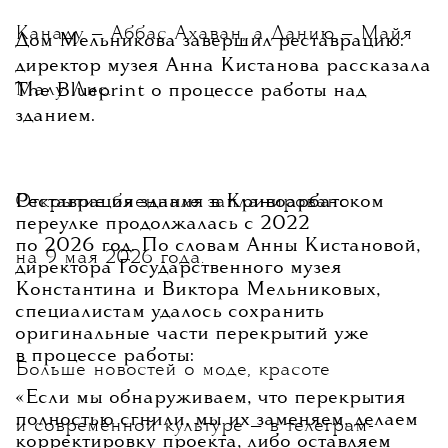
Канаду — Аббас Ахаван, а Данию — Майя
Дом Мельникова завершил реставрацию:
директор музея Анна Кистанова рассказала
Малу Лис.
The Blueprint о процессе работы над
зданием.
Открытие биеннале запланировано
Реставрация здания в Кривоарбатском
переулке продолжалась с 2022
по 2026 год. По словам Анны Кистановой,
на 9 мая 2026 года.
директора Государственного музея
Константина и Виктора Мельниковых,
специалистам удалось сохранить
оригинальные части перекрытий уже
в процессе работы:
Больше новостей о моде, красоте
«Если мы обнаруживаем, что перекрытия
полностью сгнили, мы их заменяем, делаем
и современной культуре — в
телеграм-
корректировку проекта, либо оставляем