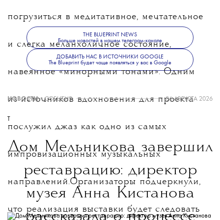
погрузиться в медитативное, мечтательное
THE BLUEPRINT NEWS
Больше новостей в нашем телеграм-канале
и слегка меланхоличное состояние,
ДОБАВИТЬ НАС В ИСТОЧНИКИ GOOGLE
The Blueprint будет чаще появляться у вас в Google
навеянное «минорными тонами». Одним
из источников вдохновения для проекта
НОВОСТИ
•
СОБЫТИЯ
06 АВГУСТА 2026
T
послужил джаз как одно из самых
Дом Мельникова завершил
импровизационных музыкальных
реставрацию: директор
направлений.
Организаторы подчеркнули,
музея Анна Кистанова
что реализация выставки будет следовать
рассказала о процессе