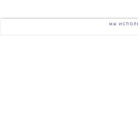
в
в
телеграм-канале Th
МЫ ИСПОЛЬ