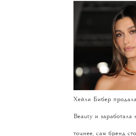
НОВОСТИ
•
КРАСОТА
T
Хейли Биб