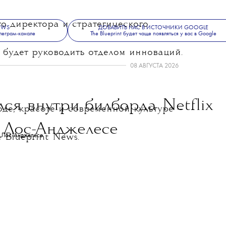
лионов долларов только за последние
елки Хейли останется в компании
го директора и стратегического
NEWS
ДОБАВИТЬ НАС В ИСТОЧНИКИ GOOGLE
леграм-канале
The Blueprint будет чаще появляться у вас в Google
е будет руководить отделом инноваций.
08 АВГУСТА 2026
ся внутри билборда Netflix
де, красоте и современной культуре —