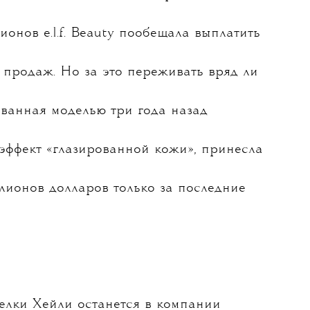
свой бьюти-бренд Rhode компании e.l.f.
на этом 1 миллиард долларов. Если быть
тоил 800 миллионов долларов —
онов e.l.f. Beauty пообещала выплатить
 продаж. Но за это переживать вряд ли
ованная моделью три года назад
эффект «глазированной кожи», принесла