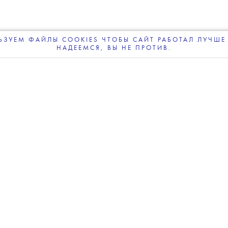
 Лос-Анджелесе
e Blueprint News
.
ЗУЕМ ФАЙЛЫ COOKIES ЧТОБЫ САЙТ РАБОТАЛ ЛУЧШЕ 
НАДЕЕМСЯ, ВЫ НЕ ПРОТИВ.
ПОДПИСЫВАЙТЕСЬ
НА НАШУ
ВЕЧЕРНЮЮ РАССЫЛКУ