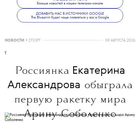
Больше новостей в нашем телеграм-канале
ДОБАВИТЬ НАС В ИСТОЧНИКИ GOOGLE
The Blueprint будет чаще появляться у вас в Google
В интервью Harper’s Bazaar певица назвала
альбом экспериментальным и подчеркнула,
НОВОСТИ
•
СПОРТ
09 АВГУСТА 2026
T
что он призван стать «психоделическим»
Екатерина
Россиянка
опытом для слушателей. «Я хочу
Александрова
обыграла
воздействовать на частоты в вашем теле,
первую ракетку мира
которые заставят вас вибрировать
Арину Соболенко
на другом уровне», — заявила Сайрус.