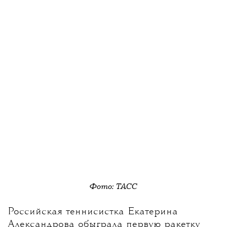
Зарубежные критики новые песни пока
не оценили, но Майли уже предупредила:
Something Beautiful — только «закуска»
перед следующим, еще более новаторским
альбомом.
Фото: ТАСС
Больше новостей о моде, красоте
Российская теннисистка Екатерина
Александрова обыграла первую ракетку