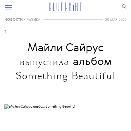
НОВОСТИ
•
МУЗЫКА
30 МАЯ 2025
T
Майли Сайрус
альбом
выпустила
Something Beautiful