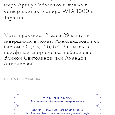
и современной культуре — в
телеграм-
мира Арину Соболенко и вышла в
четвертьфинал турнира WTA 1000 в
Торонто.
канале The Blueprint News
.
Матч продлился 2 часа 29 минут и
завершился в пользу Александровой со
счетом 7:6 (7:3), 4:6, 6:4. За выход в
полуфинал спортсменка поборется с
Элиной Свитолиной или Амандой
Анисимовой.
ТЕКСТ:
МАРИЯ УШАКОВА
Александровой 31 год; она победительница
восьми турниров WTA (пяти — в одиночном
разряде) и обладательница Кубка Билли
Джин Кинг (это крупнейшие
THE BLUEPRINT NEWS
Больше новостей в нашем телеграм-канале
международные командные соревнования в
женском теннисе)
ДОБАВИТЬ НАС В ИСТОЧНИКИ GOOGLE
The Blueprint будет чаще появляться у вас в Google