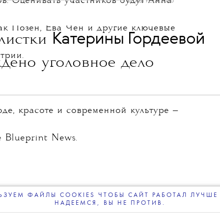
 получит 300 тысяч долларов и бизнес-
NEWS
ДОБАВИТЬ НАС В ИСТОЧНИКИ GOOGLE
леграм-канале
The Blueprint будет чаще появляться у вас в Google
адатели второго и третьего мест —
в. Оценивать участников будут Анна
07 АВГУСТА 2026
ак Позен, Ева Чен и другие ключевые
💧
Катерины Гордеевой
листки
трии.
дено уголовное дело
ЗУЕМ ФАЙЛЫ COOKIES ЧТОБЫ САЙТ РАБОТАЛ ЛУЧШЕ 
НАДЕЕМСЯ, ВЫ НЕ ПРОТИВ.
ПОДПИСЫВАЙТЕСЬ
НА НАШУ
ВЕЧЕРНЮЮ РАССЫЛКУ
де, красоте и современной культуре —