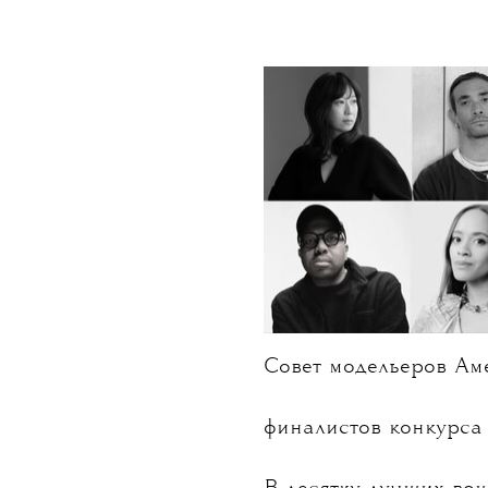
НОВОСТИ
•
МОДА
T
Объя
CFDA/Vogu