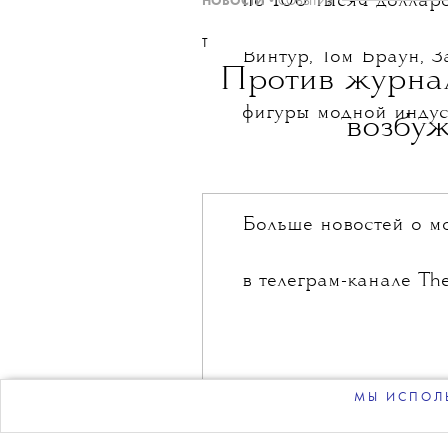
Победитель конкурса
THE BLUEPRINT 
Больше новостей в нашем те
наставничество, а обл
по 100 тысяч долларо
НОВОСТИ
•
СОБЫТИЯ
T
Винтур, Том Браун, З
Против журна
фигуры модной индус
возбуж
МЫ ИСПОЛЬ
Больше новостей о мо