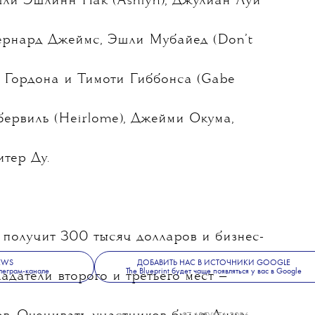
ерики (CFDA) и журнал Vogue объявили
 CFDA/Vogue Fashion Fund 2025.
шли Эшлинн Пак (Ashlyn), Джулиан Луи
Бернард Джеймс, Эшли Мубайед (Don’t
ба Гордона и Тимоти Гиббонса (Gabe
бервиль (Heirlome), Джейми Окума,
тер Ду.