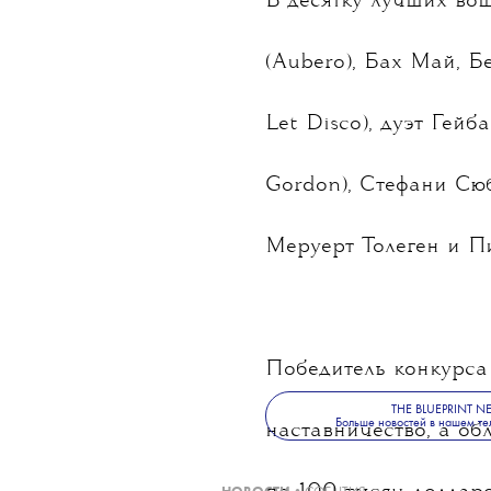
Совет модельеров Ам
финалистов конкурса
В десятку лучших во
(Aubero), Бах Май, 
Let Disco), дуэт Гей
Gordon), Стефани Сю
Меруерт Толеген и Пи