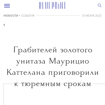
НОВОСТИ
•
СОБЫТИЯ
15 ИЮНЯ 2025
T
Грабителей золотого
унитаза Маурицио
Каттелана приговорили
к тюремным срокам