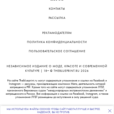
КОНТАКТЫ
РАССЫЛКА
РЕКЛАМОДАТЕЛЯМ
ПОЛИТИКА КОНФИДЕНЦИАЛЬНОСТИ
ПОЛЬЗОВАТЕЛЬСКОЕ СОГЛАШЕНИЕ
НЕЗАВИСИМОЕ ИЗДАНИЕ О МОДЕ, КРАСОТЕ И СОВРЕМЕННОЙ
КУЛЬТУРЕ | 18+ © THEBLUEPRINT.RU 2026
На сайте Theblueprint.ru могут содержаться упоминания и ссылки на Facebook и
Instagram — ресурсы, принадлежащие компании Meta, деятельность которой
запрещена в РФ. Кроме того на сайте могут содержаться упоминания ЛГБТ,
признанного Верховным судом "международным экстремистским движением" и
запрещенного в России. Вся информация и ссылки на Facebook, Instagram, а также
упоминания ЛГБТ размещены до вступления в силу решений суда.
МЫ ИСПОЛЬЗУЕМ ФАЙЛЫ COOKIES ЧТОБЫ САЙТ РАБОТАЛ ЛУЧШЕ И БЫСТРЕЕ.
ПОДПИСЫВАЙТЕСЬ
НА НАШУ
ВЕЧЕРНЮЮ РАССЫЛКУ
НАДЕЕМСЯ, ВЫ НЕ ПРОТИВ.