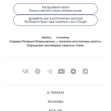
не уточнило. В Следственном комитете
THE BLUEPRINT NEWS
также сообщили, что решается вопрос
Больше новостей в нашем телеграм-канале
об объявлении журналистки
ДОБАВИТЬ НАС В ИСТОЧНИКИ GOOGLE
The Blueprint будет чаще появляться у вас в Google
в международный розыск.
Знаком
💧
отмечены:
Гордеева Катерина Владимировна — признана иностранным агентом.
Маркировка произведена сервисом
Слеза
.
О ПРОЕКТЕ
КОМАНДА
BLUE LAB