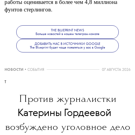
работы оценивается в более чем 4,8 миллиона
фунтов стерлингов.
THE BLUEPRINT NEWS
Больше новостей в нашем телеграм-канале
Больше новостей о моде, красоте
и современной культуре —
в телеграм-
ДОБАВИТЬ НАС В ИСТОЧНИКИ GOOGLE
The Blueprint будет чаще появляться у вас в Google
канале The Blueprint News.
НОВОСТИ
•
СОБЫТИЯ
07 АВГУСТА 2026
T
Против журналистки
💧
Катерины Гордеевой
возбуждено уголовное дело