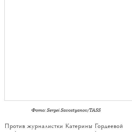
разрыва: пара подобных сандалий
на рынке в Индии стоит около 12 долларов,
в то время как Prada предлагает свою
версию за 844 доллара.
Представители
бренда признали, что их модель — это
оммаж индийским сандалиям,
и скорректировали описание.
Фото: Sergei Savostyanov/TASS
💧
Против журналистки
Катерины Гордеевой