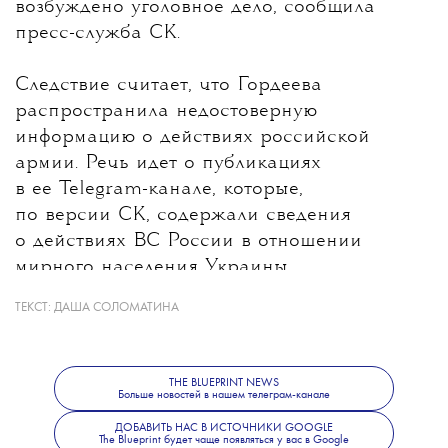
возбуждено уголовное дело, сообщила
Больше новостей о моде, красоте
пресс-служба СК.
и современной культуре — в
телеграм-
Следствие считает, что Гордеева
распространила недостоверную
канале The Blueprint News
.
информацию о действиях российской
армии. Речь идет о публикациях
в ее Telegram-канале, которые,
по версии СК, содержали сведения
о действиях ВС России в отношении
мирного населения Украины.
ТЕКСТ:
ДАША СОЛОМАТИНА
Какие именно материалы стали
основанием для уголовного дела, ведомство
не уточнило. В Следственном комитете
THE BLUEPRINT NEWS
также сообщили, что решается вопрос
Больше новостей в нашем телеграм-канале
об объявлении журналистки
ДОБАВИТЬ НАС В ИСТОЧНИКИ GOOGLE
The Blueprint будет чаще появляться у вас в Google