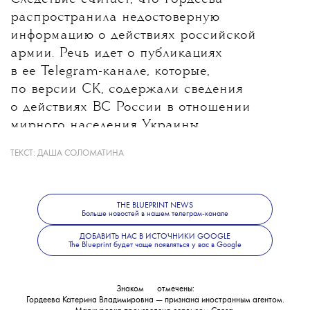
распространила недостоверную
информацию о действиях российской
армии. Речь идет о публикациях
в ее Telegram-канале, которые,
по версии СК, содержали сведения
о действиях ВС России в отношении
мирного населения Украины.
ТЕКСТ:
ДАША СОЛОМАТИНА
Какие именно материалы стали
основанием для уголовного дела, ведомство
не уточнило. В Следственном комитете
THE BLUEPRINT NEWS
также сообщили, что решается вопрос
Больше новостей в нашем телеграм-канале
об объявлении журналистки
ДОБАВИТЬ НАС В ИСТОЧНИКИ GOOGLE
The Blueprint будет чаще появляться у вас в Google
в международный розыск.
Знаком
💧
отмечены:
Гордеева Катерина Владимировна — признана иностранным агентом.