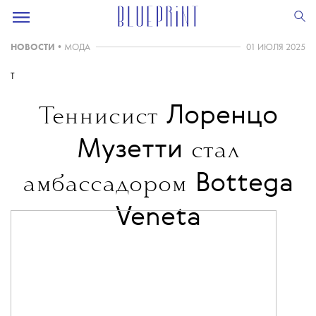
НОВОСТИ
•
МОДА
01 ИЮЛЯ 2025
T
Лоренцо
Теннисист
Музетти
стал
Bottega
амбассадором
Veneta