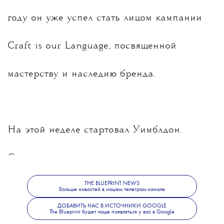
году он уже успел стать лицом кампании
Craft is our Language, посвященной
мастерству и наследию бренда.
На этой неделе стартовал Уимблдон.
Сегодня спортсмен вышел на корт в первом
THE BLUEPRINT NEWS
раунде турнира против Николоза
Больше новостей в нашем телеграм-канале
ДОБАВИТЬ НАС В ИСТОЧНИКИ GOOGLE
The Blueprint будет чаще появляться у вас в Google
Басилашвили и уступил. В кулуарах его