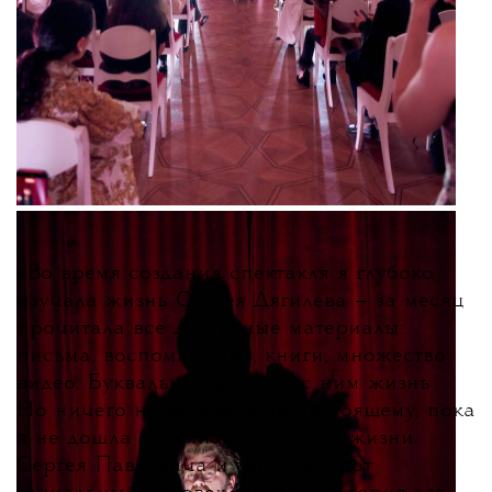
и современной культуре — в
телеграм-
канале The Blueprint News
.
«
Во время создания спектакля я глубоко
изучала жизнь Сергея Дягилева — за месяц
прочитала все доступные материалы:
письма, воспоминания, книги, множество
видео. Буквально прожила с ним жизнь.
Но ничего не задевало по-настоящему, пока
я не дошла до финальных дней жизни
Сергея Павловича и того, как этот