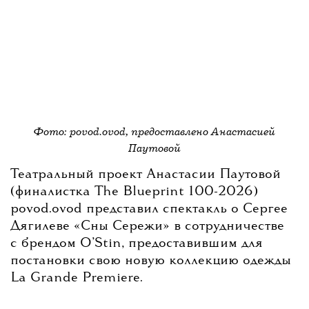
Следствие установило, что двое врачей —
Сальвадор Пласенсия и Марк Чавес —
Фото: povod.ovod, предоставлено Анастасией
воспользовались уязвимым состоянием
Паутовой
Театральный проект Анастасии Паутовой
Перри и продавали ему кетамин
(финалистка The Blueprint 100-2026)
povod.ovod представил спектакль о Сергее
в чрезмерных количествах, зная о его
Дягилеве «Сны Сережи» в сотрудничестве
с брендом O’Stin, предоставившим для
наркозависимости. Чавес ранее признал
постановки свою новую коллекцию одежды
La Grande Premiere.
себя виновным; также в сговоре сознались