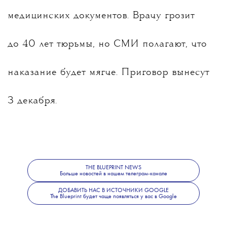
медицинских документов. Врачу грозит
до 40 лет тюрьмы, но СМИ полагают, что
наказание будет мягче. Приговор вынесут
3 декабря.
Актер Мэттью Перри, известный по роли
THE BLUEPRINT NEWS
Больше новостей в нашем телеграм-канале
Чендлера в сериале «Друзья», умер
ДОБАВИТЬ НАС В ИСТОЧНИКИ GOOGLE
The Blueprint будет чаще появляться у вас в Google
28 октября 2023 года. Медики установили,