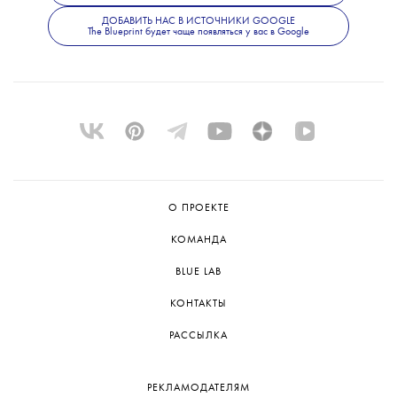
занавес Белого зала с направленным
светом рифмовался с эстетикой Дэвида
ДОБАВИТЬ НАС В ИСТОЧНИКИ GOOGLE
The Blueprint будет чаще появляться у вас в Google
Линча».
Спектакль сыграли всего один раз,
и следующих показов пока не планируется.
Но команда не исключает возможности
представить постановку на следующем
Дягилевском фестивале.
О ПРОЕКТЕ
КОМАНДА
BLUE LAB
КОНТАКТЫ
РАССЫЛКА
РЕКЛАМОДАТЕЛЯМ