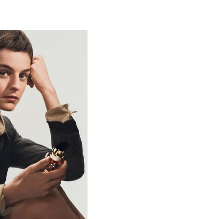
18 АВГУСТА 2025
рин
стала лицом первого
Miu Miu
а
и L’Oréal