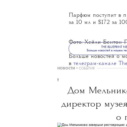
Название Miutine пр
(«бунтарка») и имен
мастером Домиником 
земляники и гардени
аккордом коричневого
амбра и пачули.
Парфюм поступит в пр
за 10 мл и $172 за 10
Фото: Хейли Бентон Г
THE BLUEPRINT 
Больше новостей в нашем те
Больше новостей о мо
в
телеграм-канале Th