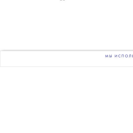
НОВОСТИ
•
СОБЫТИЯ
T
Дом Мельнико
директор музе
о 
МЫ ИСПОЛЬ