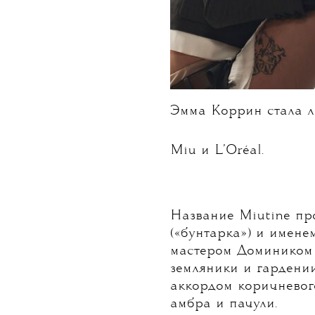
Эмма Коррин стала л
Miu и L’Oréal.