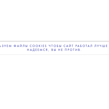
06 АВГУСТА 2026
ва завершил реставрацию:
я Анна Кистанова рассказала
процессе работы
ЗУЕМ ФАЙЛЫ COOKIES ЧТОБЫ САЙТ РАБОТАЛ ЛУЧШЕ 
НАДЕЕМСЯ, ВЫ НЕ ПРОТИВ.
ПОДПИСЫВАЙТЕСЬ
НА НАШУ
ВЕЧЕРНЮЮ РАССЫЛКУ