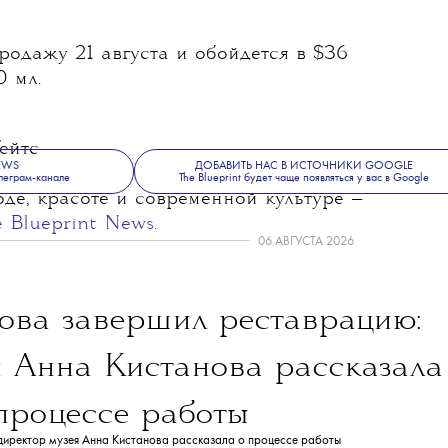
оисходит игры слов с французим mutine
ем Модного дома. Парфюм создан
Ропийоном. В его основе — сочетание
и, дополненное жасмином, розой,
 сахара и ванилью. База аромата — мох,
одажу 21 августа и обойдется в $36
0 мл.
ейтс
NEWS
ДОБАВИТЬ НАС В ИСТОЧНИКИ GOOGLE
леграм-канале
The Blueprint будет чаще появляться у вас в Google
де, красоте и современной культуре —
e Blueprint News
.