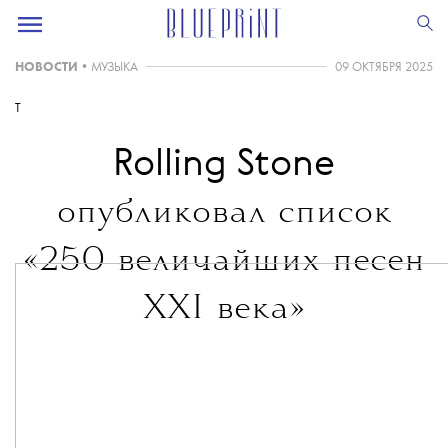
НОВОСТИ
•
МУЗЫКА
09 ОКТЯБРЯ 2025
T
Rolling Stone
опубликовал список
«250 величайших песен
XXI века»