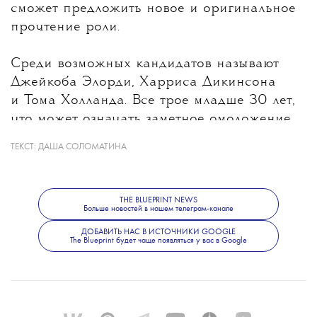
сможет предложить новое и оригинальное
прочтение роли.
Среди возможных кандидатов называют
Джейкоба Элорди, Харриса Дикинсона
и Тома Холланда. Все трое младше 30 лет,
что может означать заметное омоложение
героя после Дэниела Крейга, которому
ТЕКСТ:
ДАША СОЛОМАТИНА
на момент выхода последнего фильма
о Бонде было 53 года. При этом создатели
не исключают, что роль получит
THE BLUEPRINT NEWS
Больше новостей в нашем телеграм-канале
неизвестный широкой публике актер.
Режиссером следующего фильма станет
ДОБАВИТЬ НАС В ИСТОЧНИКИ GOOGLE
The Blueprint будет чаще появляться у вас в Google
Дени Вильнев.