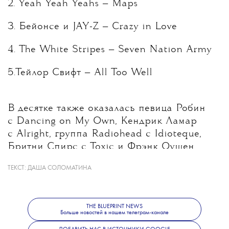
2. Yeah Yeah Yeahs — Maps
3. Бейонсе и JAY-Z — Crazy in Love
4. The White Stripes — Seven Nation Army
5.Тейлор Свифт — All Too Well
В десятке также оказалась певица Робин
с Dancing on My Own, Кендрик Ламар
с Alright, группа Radiohead с Idioteque,
Бритни Спирс с Toxic и Фрэнк Оушен
с Thinkin Bout You.
ТЕКСТ:
ДАША СОЛОМАТИНА
Редакция отметила, что при составлении
THE BLUEPRINT NEWS
списка учитывались только оригинальность
Больше новостей в нашем телеграм-канале
и художественное влияние,