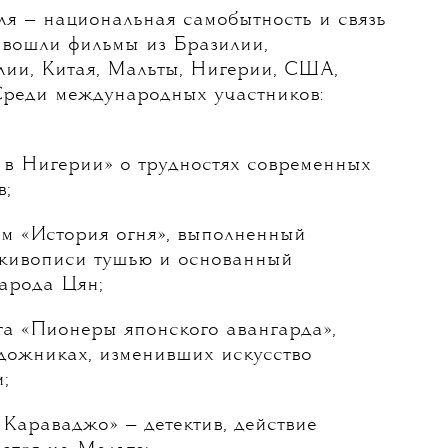
ля — национальная самобытность и связь
у вошли фильмы из Бразилии,
лии, Китая, Мальты, Нигерии, США,
реди международных участников:
о в Нигерии» о трудностях современных
в;
м «История огня», выполненный
 живописи тушью и основанный
арода Цян;
та «Пионеры японского авангарда»,
дожниках, изменивших искусство
;
Караваджо» — детектив, действие