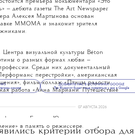
состоится премьера мокьюментари «Это
ть» — дебюта газеты The Art Newspaper
сера Алексея Мартынова основан
тавке ММОМА и знакомит зрителя
ожниками.
 Центра визуальной культуры Béton
ртины о разных формах любви —
, профессии. Среди них документальный
ерформанс перестройки», американская
щения», фильм-коллаж «Птицы радости
NEWS
ДОБАВИТЬ НАС В ИСТОЧНИКИ GOOGLE
леграм-канале
The Blueprint будет чаще появляться у вас в Google
ская работа «Анна Мариани. Путешествие
07 АВГУСТА 2026
зы фильмов Бориса Юхананова
ение» в память о режиссере.
вились критерии отбора для