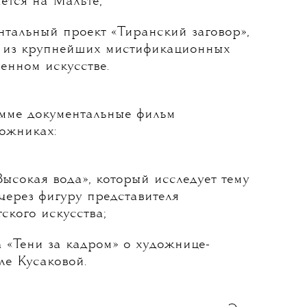
ется на Мальте;
нтальный проект «Тиранский заговор»,
 из крупнейших мистификационных
енном искусстве.
мме документальные фильм
ожниках:
Высокая вода», который исследует тему
через фигуру представителя
ского искусства;
 «Тени за кадром» о художнице-
ле Кусаковой.