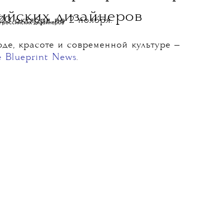
ийских дизайнеров
20 октября по 2 ноября.
де, красоте и современной культуре —
e Blueprint News
.