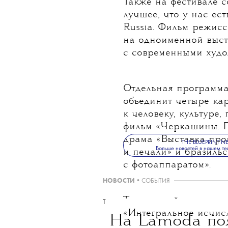
Также на фестивале 
лучшее, что у нас ес
Russia. Фильм режис
на одноименной выс
с современными худ
Отдельная программа
объединит четыре ка
к человеку, культуре
фильм «Черкашины. П
драма «Выставка про
THE BLUEPRINT 
Больше новостей в нашем те
и печали» и бразиль
с фотоаппаратом».
НОВОСТИ
•
СОБЫТИЯ
Также пройдут пока
T
«Интегральное исчисл
На Lamoda поя