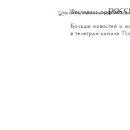
росс
Фестиваль пройдет с 
Больше новостей о мо
в телеграм-канале
Th