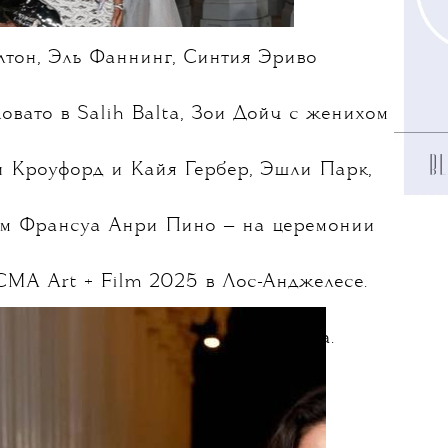
тон, Эль Фаннинг, Синтия Эриво
Ловато в Salih Balta, Зои Дойч с женихом
 Кроуфорд и Кайя Гербер, Эшли Парк,
ем Франсуа Анри Пино — на церемонии
MA Art + Film 2025 в Лос-Анджелесе.
ы в образы Gucci, спонсора вечера.