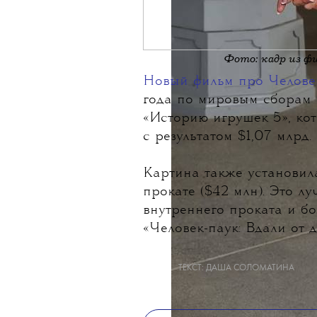
Фото: кадр из ф
Новый фильм про Челове
года по мировым сборам
«Историю игрушек 5», ко
с результатом $1,07 млрд.
Картина также установил
прокате ($42 млн). Это л
внутреннего проката и б
«Человек-паук: Вдали от д
ТЕКСТ:
ДАША СОЛОМАТИНА