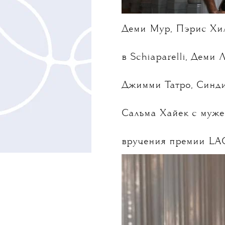
Деми Мур, Пэрис Хил
в Schiaparelli, Деми 
Джимми Татро, Синди
Сальма Хайек с муж
вручения премии LAC
Почти все гости одет