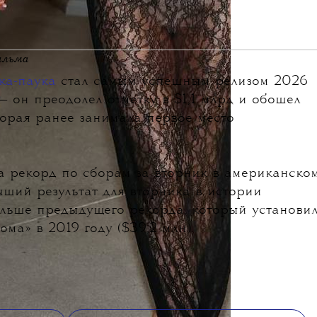
ильма
ка-паука
стал самым успешным релизом 2026
— он преодолел отметку в $1,1 млрд и обошел
торая ранее занимала первое место
а рекорд по сборам за вторник в американско
учший результат для вторника в истории
ольше предыдущего рекорда, который установи
ома» в 2019 году ($39,2 млн).