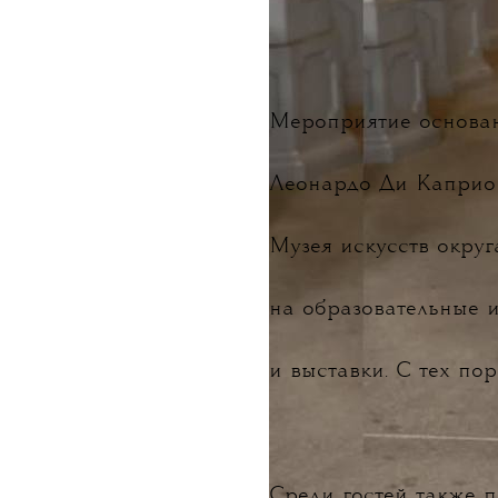
Мероприятие основан
Леонардо Ди Капри
Музея искусств округ
на образовательные 
и выставки. С тех по
Среди гостей также п