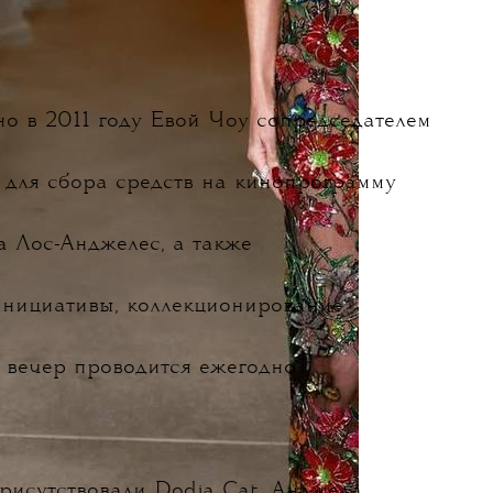
о в 2011 году
Евой Чоу сопредседателем
о
для сбора средств на кинопрограмму
а Лос-Анджелес, а также
инициативы, коллекционирование
р вечер проводится ежегодно.
рисутствовали Dodja Cat,
Анджела