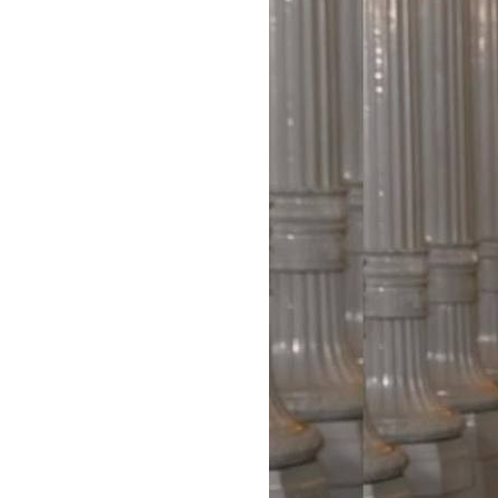
В этом году 14-й гал
художнице Мэри Корс
«Черную Пантеру» и 
Джорданом в главной
за достижения в иску