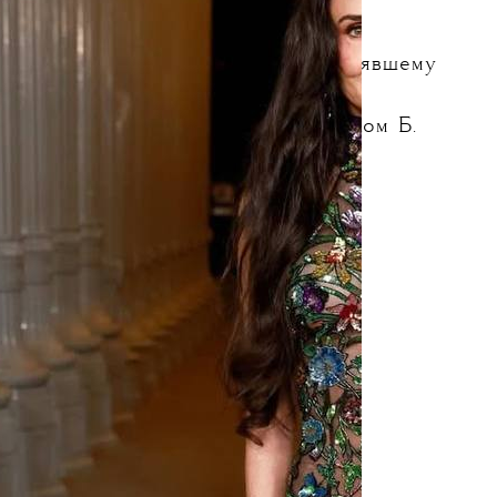
а-ужин был посвящен современной
 и режиссеру Райану Куглеру, снявшему
новый фильм «Грешники» с Майклом Б.
 роли. Лауреатам вручили премии
сстве и кинематографе.