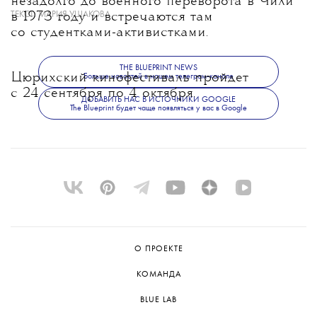
незадолго до военного переворота в Чили
ТЕКСТ:
МАРИЯ УШАКОВА
в 1973 году и встречаются там
со студентками-активистками.
THE BLUEPRINT NEWS
Цюрихский кинофестиваль пройдет
Больше новостей в нашем телеграм-канале
с 24 сентября по 4 октября.
ДОБАВИТЬ НАС В ИСТОЧНИКИ GOOGLE
The Blueprint будет чаще появляться у вас в Google
О ПРОЕКТЕ
КОМАНДА
BLUE LAB