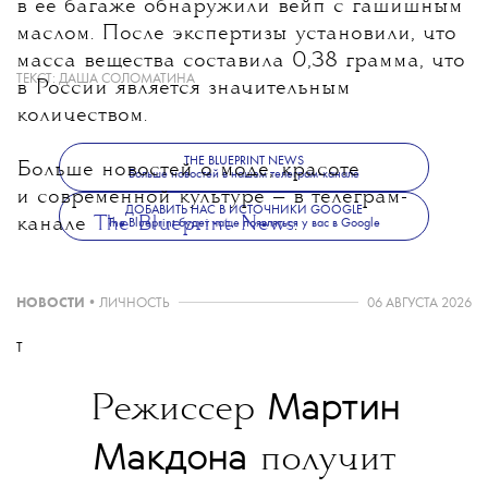
в ее багаже обнаружили вейп с гашишным
маслом. После экспертизы установили, что
масса вещества составила 0,38 грамма, что
ТЕКСТ:
ДАША СОЛОМАТИНА
в России является значительным
количеством.
THE BLUEPRINT NEWS
Больше новостей о моде, красоте
Больше новостей в нашем телеграм-канале
и современной культуре — в телеграм-
ДОБАВИТЬ НАС В ИСТОЧНИКИ GOOGLE
канале
The Blueprint News
.
The Blueprint будет чаще появляться у вас в Google
НОВОСТИ
•
ЛИЧНОСТЬ
06 АВГУСТА 2026
T
Мартин
Режиссер
Макдона
получит