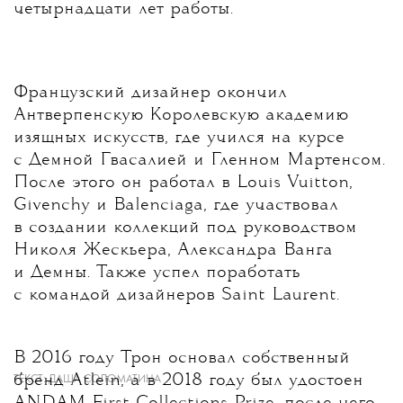
четырнадцати лет работы.
Французский дизайнер окончил
Антверпенскую Королевскую академию
изящных искусств, где учился на курсе
с Демной Гвасалией и Гленном Мартенсом.
После этого он работал в Louis Vuitton,
Givenchy и Balenciaga, где участвовал
в создании коллекций под руководством
Николя Жескьера, Александра Ванга
и Демны. Также успел поработать
с командой дизайнеров Saint Laurent.
В 2016 году Трон основал собственный
бренд Atlein, а в 2018 году был удостоен
ТЕКСТ:
ДАША СОЛОМАТИНА