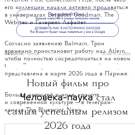
ANDAM First Collections Prize, после чего
его коллекции начали активно продаваться
в универмагах Bergdorf Goodman, The
THE BLUEPRINT NEWS
Больше новостей в нашем телеграм-канале
Webster и Галереях Лафайет.
ДОБАВИТЬ НАС В ИСТОЧНИКИ GOOGLE
The Blueprint будет чаще появляться у вас в Google
Согласно заявлению Balmain, Трон
временно приостановит работу над Atlein,
НОВОСТИ
•
КИНО
05 АВГУСТА 2026
чтобы полностью сосредоточиться на новом
посту. Его первая коллекция для Дома будет
T
представлена в марте 2026 года в Париже.
Новый фильм про
Больше новостей о моде, красоте
Человека-паука
стал
и современной культуре — в телеграм-
канале
самым успешным релизом
The Blueprint News
.
2026 года