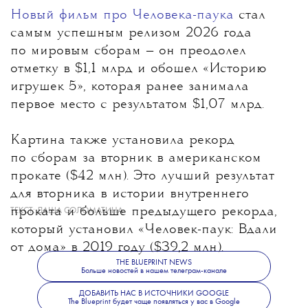
Новый фильм про Человека-паука
стал
самым успешным релизом 2026 года
по мировым сборам
— он преодолел
отметку в $1,1 млрд и обошел «Историю
игрушек 5», которая ранее занимала
первое место с результатом $1,07 млрд.
Картина также установила рекорд
по сборам за вторник в американском
прокате ($42 млн). Это лучший результат
для вторника в истории внутреннего
проката и больше предыдущего рекорда,
ТЕКСТ:
ДАША СОЛОМАТИНА
который установил «Человек-паук: Вдали
от дома» в 2019 году ($39,2 млн).
THE BLUEPRINT NEWS
Больше новостей в нашем телеграм-канале
ДОБАВИТЬ НАС В ИСТОЧНИКИ GOOGLE
The Blueprint будет чаще появляться у вас в Google