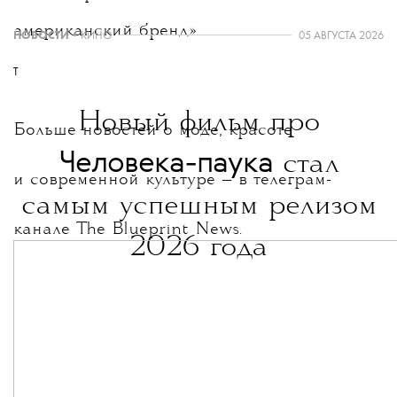
американский бренд».
НОВОСТИ
•
КИНО
05 АВГУСТА 2026
T
Новый фильм про
Больше новостей о моде, красоте
Человека-паука
стал
и современной культуре — в телеграм-
самым успешным релизом
канале
The Blueprint News.
2026 года