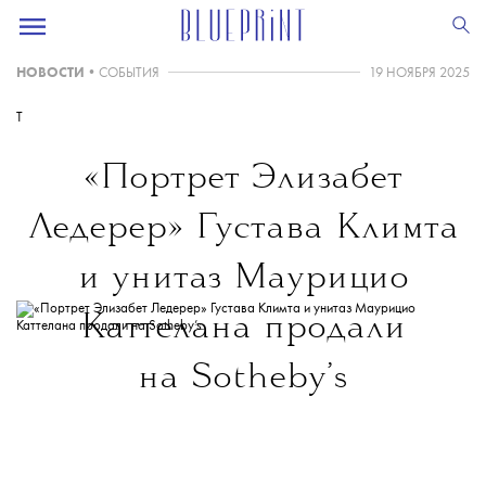
НОВОСТИ
•
СОБЫТИЯ
19 НОЯБРЯ 2025
T
«Портрет Элизабет
Ледерер» Густава Климта
и унитаз Маурицио
Каттелана продали
на Sotheby’s