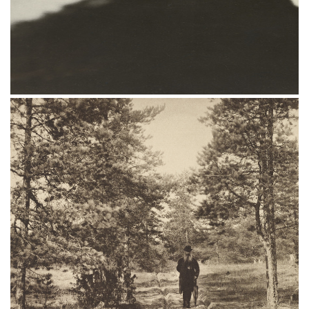
Фотографии Евгения Вишнякова, Николая
Мещерина, Игоря Грабаря, Александра
Родченко и других — на выставке
«Природа фотографии» в Третьяковской
галерее.
Проект создан при участии
победителей конкурса Huawei XMAGE.
В экспозицию вошли около 130 работ более
30 авторов — от конца XIX века до наших
дней. Выставка показывает, как фотография