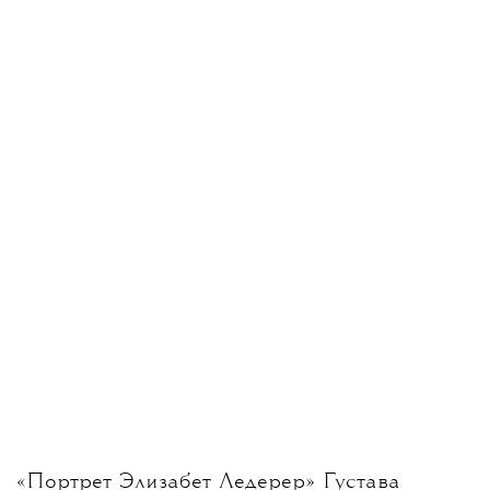
«Портрет Элизабет Ледерер» Густава