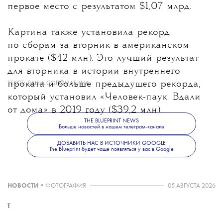
первое место с результатом $1,07 млрд.
Картина также установила рекорд
по сборам за вторник в американском
прокате ($42 млн). Это лучший результат
для вторника в истории внутреннего
проката и больше предыдущего рекорда,
ТЕКСТ:
ДАША СОЛОМАТИНА
который установил «Человек-паук: Вдали
от дома» в 2019 году ($39,2 млн).
THE BLUEPRINT NEWS
Больше новостей в нашем телеграм-канале
ДОБАВИТЬ НАС В ИСТОЧНИКИ GOOGLE
The Blueprint будет чаще появляться у вас в Google
НОВОСТИ
•
ФОТОГРАФИЯ
05 АВГУСТА 2026
T