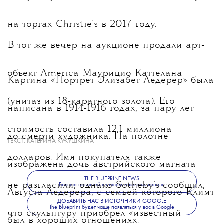
на торгах Christie’s в 2017 году.
В тот же вечер на аукционе продали
арт-
объект America
Маурицио Каттелана
Картина «Портрет Элизабет Ледерер» была
(унитаз из 18-каратного золота). Его
написана в 1914-1916 годах, за пару лет
стоимость составила 12,1 миллиона
до смерти художника. На полотне
ТЕКСТ:
КАТЕРИНА КУКУШКИНА
долларов. Имя покупателя также
изображена дочь австрийского магната
THE BLUEPRINT NEWS
не разгласили, однако Sotheby’s сообщил,
Больше новостей в нашем телеграм-канале
Августа Ледерера, с семьей которого Климт
ДОБАВИТЬ НАС В ИСТОЧНИКИ GOOGLE
The Blueprint будет чаще появляться у вас в Google
что скульптуру приобрел «известный
был в хороших отношениях.