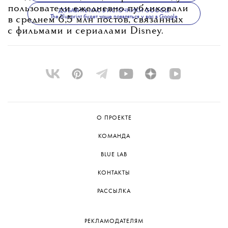
пользователи ежедневно публиковали
ДОБАВИТЬ НАС В ИСТОЧНИКИ GOOGLE
The Blueprint будет чаще появляться у вас в Google
в среднем 6,5 млн постов, связанных
с фильмами и сериалами Disney.
О ПРОЕКТЕ
КОМАНДА
BLUE LAB
КОНТАКТЫ
РАССЫЛКА
РЕКЛАМОДАТЕЛЯМ