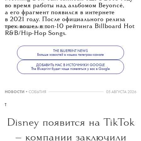
во время работы над альбомом Beyoncé,
а его фрагмент появился в интернете
в 2021 году. После официального релиза
трек вошел в топ-10 рейтинга Billboard Hot
ТЕКСТ:
МАРИЯ УШАКОВА
R&B/Hip-Hop Songs.
THE BLUEPRINT NEWS
Больше новостей в нашем телеграм-канале
ДОБАВИТЬ НАС В ИСТОЧНИКИ GOOGLE
The Blueprint будет чаще появляться у вас в Google
НОВОСТИ
•
СОБЫТИЯ
05 АВГУСТА 2026
T
Disney появится на TikTok
— компании заключили