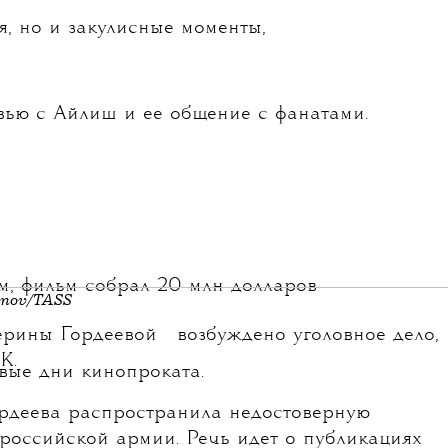
я, но и закулисные моменты,
вью с Айлиш и ее общение с фанатами.
, фильм собрал 20 млн долларов
anov/TASS
💧
ерины Гордеевой
возбуждено уголовное дело,
К.
вые дни кинопроката.
Гордеева распространила недостоверную
российской армии. Речь идет о публикациях