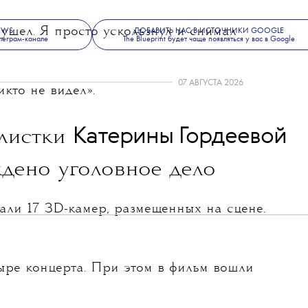
о ушел. Я просто ускользнул и снимал
NEWS
ДОБАВИТЬ НАС В ИСТОЧНИКИ GOOGLE
леграм-канале
The Blueprint будет чаще появляться у вас в Google
07 АВГУСТА 2026
икто не видел».
💧
Катерины Гордеевой
листки
дено уголовное дело
али 17 3D-камер, размещенных на сцене.
ыре концерта. При этом в фильм вошли