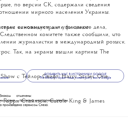
торые, по версии СК, содержали сведения
 отношении мирного населения Украины.
стали основанием для уголовного дела,
нтерес киноиндустрии к фильмам-
 Следственном комитете также сообщили, что
влении журналистки в международный розыск.
ырос. Так, на экраны вышли картины The
ДОБАВИТЬ НАС В ИСТОЧНИКИ GOOGLE
 Show с Тейлор Свифт, Harry Styles. One
канале
The Blueprint будет чаще появляться у вас в Google
Знаком
💧
отмечены:
с Гарри Стайлзом, Carole King & James
имировна — признана иностранным агентом.
а произведена сервисом
Слеза
.
t My Name с Джеймсом Тейлором, а также