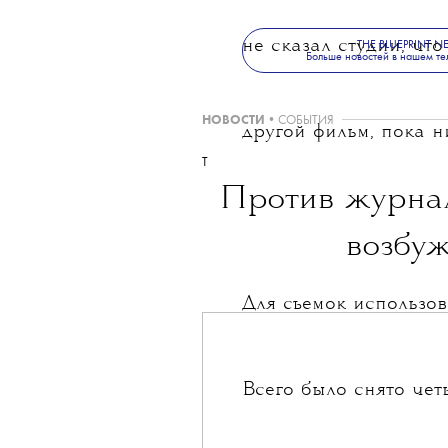
не сказал студии, чт
THE BLUEPRINT 
Больше новостей в нашем те
НОВОСТИ
•
СОБЫТИЯ
другой фильм, пока н
T
Против журна
возбуж
Для съемок использов
Всего было снято чет