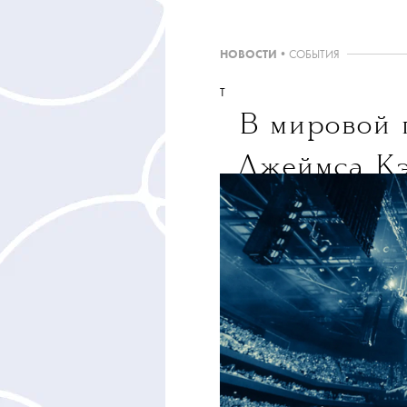
НОВОСТИ
•
СОБЫТИЯ
T
В мировой 
Джеймса К