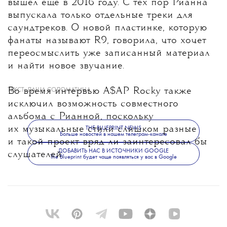
вышел еще в 2016 году. С тех пор Рианна
выпускала только отдельные треки для
саундтреков. О новой пластинке, которую
фанаты называют R9, говорила, что хочет
переосмыслить уже записанный материал
и найти новое звучание.
Во время интервью A$AP Rocky также
ТЕКСТ:
ДАША СОЛОМАТИНА
исключил возможность совместного
альбома с Рианной, поскольку
их музыкальные стили слишком разные
THE BLUEPRINT NEWS
Больше новостей в нашем телеграм-канале
и такой проект вряд ли заинтересовал бы
ДОБАВИТЬ НАС В ИСТОЧНИКИ GOOGLE
слушателей.
The Blueprint будет чаще появляться у вас в Google