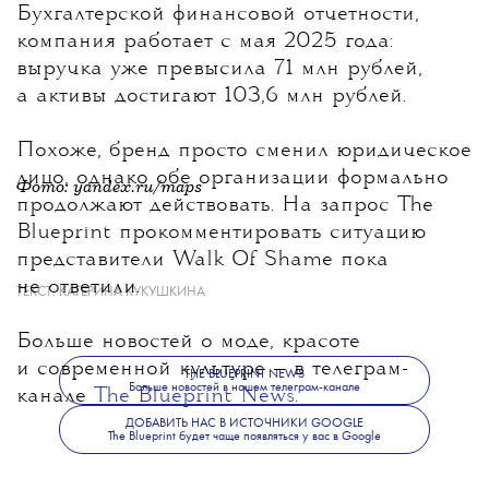
Бухгалтерской финансовой отчетности,
компания работает с мая 2025 года:
выручка уже превысила 71 млн рублей,
а активы достигают 103,6 млн рублей.
Похоже, бренд просто сменил юридическое
лицо, однако обе организации формально
Фото:
yandex.ru/maps
продолжают действовать. На запрос The
Blueprint прокомментировать ситуацию
представители Walk Of Shame пока
не ответили.
ТЕКСТ:
КАТЕРИНА КУКУШКИНА
Больше новостей о моде, красоте
и современной культуре — в телеграм-
THE BLUEPRINT NEWS
Больше новостей в нашем телеграм-канале
канале
The Blueprint News
.
ДОБАВИТЬ НАС В ИСТОЧНИКИ GOOGLE
The Blueprint будет чаще появляться у вас в Google