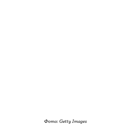
воспоминания об ускользающей красоте»:
«Краш», Анна Аладжикова;
Диплом жюри «За современный язык
«12 дня», Полина Бовкун.
анимации»:
Фото: Getty Images