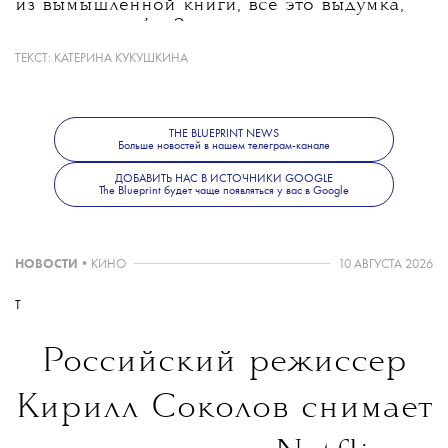
из вымышленной книги, все это выдумка,
о чем вы вообще?» — на что коллега
ответил, что дело «очень, очень серьезное».
ТЕКСТ:
КАТЕРИНА КУКУШКИНА
Компания получила сотни звонков
от возмущенных поклонников и в итоге
наняла планировщиков, чтобы найти новый
THE BLUEPRINT NEWS
маршрут.
Больше новостей в нашем телеграм-канале
ДОБАВИТЬ НАС В ИСТОЧНИКИ GOOGLE
The Blueprint будет чаще появляться у вас в Google
Кабель проложили в обход «могилы»
Добби — неподалеку от настоящих
захоронений бронзового века
НОВОСТИ
•
КИНО
10 АВГУСТА 2026
с погребальными урнами. Зато поклонники
T
франшизы точно счастливы.
Российский режиссер
Кирилл Соколов снимает