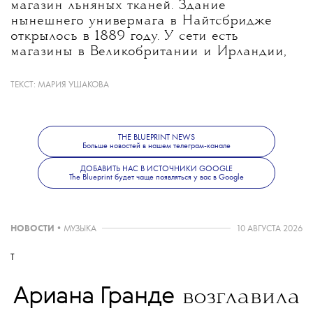
магазин льняных тканей. Здание
нынешнего универмага в Найтсбридже
открылось в 1889 году. У сети есть
магазины в Великобритании и Ирландии,
а также в Эр-Рияде, Дубае и в Азии
(Гонконге и Кувейте).
ТЕКСТ:
МАРИЯ УШАКОВА
THE BLUEPRINT NEWS
Проблемы испытывают не только
Больше новостей в нашем телеграм-канале
зарубежные универмаги,
ДОБАВИТЬ НАС В ИСТОЧНИКИ GOOGLE
но и отечественные. По данным Focus
The Blueprint будет чаще появляться у вас в Google
Technologies, в 2025 году трафик в крупных
торговых центрах снизился на 6%. Однако,
если западные аналитики видят выход
НОВОСТИ
•
МУЗЫКА
10 АВГУСТА 2026
в трансформации магазинов
в достопримечательности, то российские
T
эксперты, которых опросила Анна Шилова,
считают, что в случае с Россией это
Ариана Гранде
возглавила
не сработает.