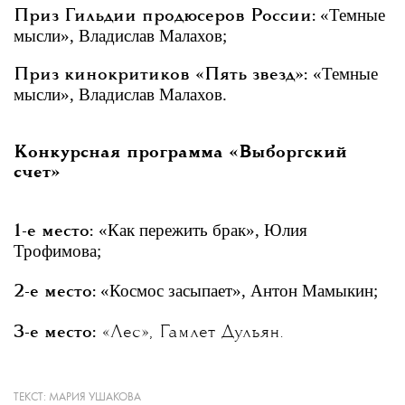
«Темные
Приз Гильдии продюсеров России:
мысли», Владислав Малахов;
«Темные
Приз кинокритиков «Пять звезд»:
мысли», Владислав Малахов.
Конкурсная программа «Выборгский
счет»
«Как пережить брак», Юлия
1-е место:
Трофимова;
«Космос засыпает», Антон Мамыкин;
2-е место:
3-е место:
«Лес», Гамлет Дульян.
Документальное кино
ТЕКСТ:
МАРИЯ УШАКОВА