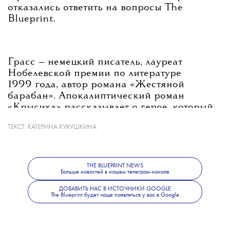
отказались ответить на вопросы The
Blueprint.
Грасс — немецкий писатель, лауреат
Нобелевской премии по литературе
1999 года, автор романа «Жестяной
барабан». Апокалиптический роман
«Крысиха» рассказывает о герое, который
ведет разговор с крысой, выжившей после
ТЕКСТ:
КАТЕРИНА КУКУШКИНА
гибели человечества. Книга впервые вышла
в 1986 году и ранее не издавалась
на русском.
THE BLUEPRINT NEWS
Больше новостей в нашем телеграм-канале
ДОБАВИТЬ НАС В ИСТОЧНИКИ GOOGLE
Последние месяцы книжная индустрия
The Blueprint будет чаще появляться у вас в Google
в России живет в условиях пристального
наблюдения и цензуры. С 1 марта 2026
года вступил в силу закон о маркировке