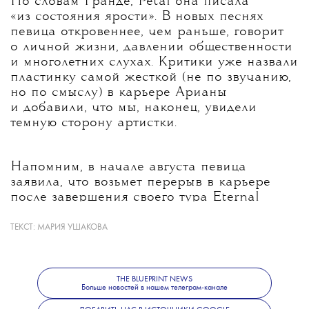
По словам Гранде, Petal она писала
«из состояния ярости». В новых песнях
певица откровеннее, чем раньше, говорит
о личной жизни, давлении общественности
и многолетних слухах. Критики уже назвали
пластинку самой жесткой (не по звучанию,
но по смыслу) в карьере Арианы
и добавили, что мы, наконец, увидели
темную сторону артистки.
Напомним, в начале августа певица
заявила, что возьмет перерыв в карьере
после завершения своего тура Eternal
Sunshine 1 сентября. По ее словам, это
решение она приняла давно, потому что
ТЕКСТ:
МАРИЯ УШАКОВА
хотела восстановиться и отдохнуть. Однако
многие поклонники Арианы уверены, что
на такой шаг повлиял ажиотаж вокруг
THE BLUEPRINT NEWS
ее фигуры — в Интернете не утихают
Больше новостей в нашем телеграм-канале
разговоры о том, что Гранде выглядит