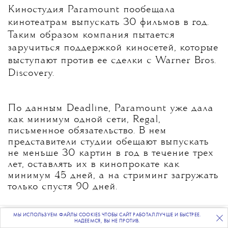
Киностудия Paramount пообещала
кинотеатрам выпускать 30 фильмов в год.
Таким образом компания пытается
заручиться поддержкой киносетей, которые
выступают против ее сделки с Warner Bros.
Discovery.
По данным Deadline, Paramount уже дала
как минимум одной сети, Regal,
письменное обязательство. В нем
представители студии обещают выпускать
не меньше 30 картин в год в течение трех
лет, оставлять их в кинопрокате как
минимум 45 дней, а на стриминг загружать
только спустя 90 дней.
МЫ ИСПОЛЬЗУЕМ ФАЙЛЫ COOKIES ЧТОБЫ САЙТ РАБОТАЛ ЛУЧШЕ И БЫСТРЕЕ.
ПОДПИСЫВАЙТЕСЬ
НА НАШУ
ВЕЧЕРНЮЮ РАССЫЛКУ
По словам главы Paramount Дэвида
НАДЕЕМСЯ, ВЫ НЕ ПРОТИВ.