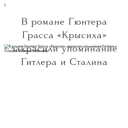
T
В романе Гюнтера
Грасса «Крысиха»
закрасили упоминание
Гитлера и Сталина