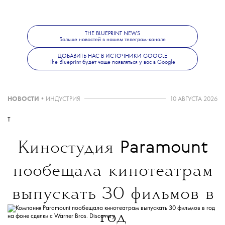
Гран-при:
«Большой друг», Олеся Епишина;
THE BLUEPRINT NEWS
Больше новостей в нашем телеграм-канале
Специальный приз жюри «За смелость
«Родня»,
вовремя сказать “Я тебя люблю”»:
ДОБАВИТЬ НАС В ИСТОЧНИКИ GOOGLE
The Blueprint будет чаще появляться у вас в Google
Алексей Семенов;
Специальный приз жюри «За искренние
НОВОСТИ
•
ИНДУСТРИЯ
10 АВГУСТА 2026
портреты людей, которых объединяет
«Люди дела», Владимир Головнев,
хорошее»:
T
Павел Тихонов, Яна Рейнсон, Анастасия Иванова,
Андрей Ананин.
Paramount
Киностудия
Анимационное кино
пообещала кинотеатрам
выпускать 30 фильмов в
«Сила трения», Анна Любимцева;
Гран-при:
год
Специальный приз жюри «За летние