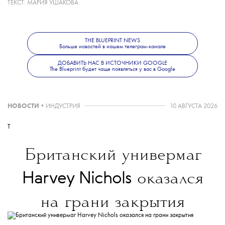
ТЕКСТ:
МАРИЯ УШАКОВА
проектом Соколова. В марте 2026 года
в мировой прокат вышел его фильм «Они
придут за тобой» с Зази Битц в главной
THE BLUEPRINT NEWS
роли. Подробно об этой картине
Больше новостей в нашем телеграм-канале
мы рассказывали
здесь
, а о том, что еще
ДОБАВИТЬ НАС В ИСТОЧНИКИ GOOGLE
снимают российские режиссеры
The Blueprint будет чаще появляться у вас в Google
за рубежом —
здесь
.
НОВОСТИ
•
ИНДУСТРИЯ
10 АВГУСТА 2026
T
Британский универмаг
Harvey Nichols
оказался
на грани закрытия