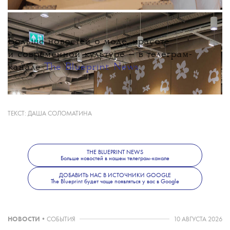
Больше новостей о моде, красоте
и современной культуре — в телеграм-
канале
The Blueprint News
.
ТЕКСТ:
ДАША СОЛОМАТИНА
THE BLUEPRINT NEWS
Больше новостей в нашем телеграм-канале
ДОБАВИТЬ НАС В ИСТОЧНИКИ GOOGLE
The Blueprint будет чаще появляться у вас в Google
НОВОСТИ
•
СОБЫТИЯ
10 АВГУСТА 2026