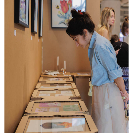
за кадром. Здесь же упаковка становится
архитектурой, организующей опыт
посетителя
»
, — рассказала Александра
Лекомцева, сооснователь галереи Sample
и ярмарки молодого современного
искусства blazar.
Проект расположен на втором этаже
торгового центра «Неглинная» и будет
работать до 15 июня.